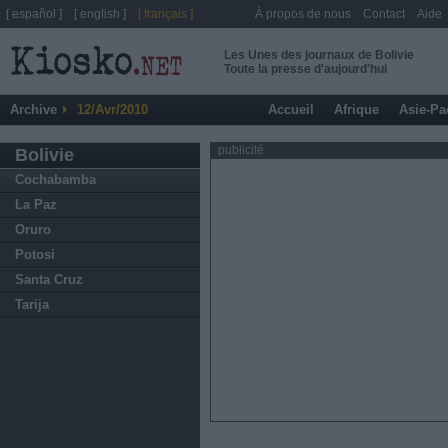
[ español ]
[ english ]
[ français ]
À propos de nous
Contact
Aide
Les Unes des journaux de Bolivie
Toute la presse d'aujourd'hui
Archive
12/Avr/2010
Accueil
Afrique
Asie-Pa
publicité
Bolivie
Cochabamba
La Paz
Oruro
Potosi
Santa Cruz
Tarija