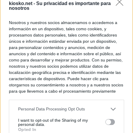
kiosko.net -
Su privacidad es importante para
nosotros
Nosotros y nuestros socios almacenamos o accedemos a
información en un dispositivo, tales como cookies, y
procesamos datos personales, tales como identificadores
únicos e información estándar enviada por un dispositivo,
para personalizar contenidos y anuncios, medición de
anuncios y del contenido e información sobre el público, así
como para desarrollar y mejorar productos. Con su permiso,
nosotros y nuestros socios podemos utilizar datos de
localización geográfica precisa e identificación mediante las
características de dispositivos. Puede hacer clic para
otorgarnos su consentimiento a nosotros y a nuestros socios
para que llevemos a cabo el procesamiento previamente
descrito. De forma alternativa, puede acceder a información
más detallada y cambiar sus preferencias antes de otorgar o
Personal Data Processing Opt Outs
negar su consentimiento. Tenga en cuenta que algún
procesamiento de sus datos personales puede no requerir
I want to opt-out of the Sharing of my
de su consentimiento, pero usted tiene el derecho de
personal data.
rechazar tal procesamiento. Sus preferencias se aplicarán
Opted In