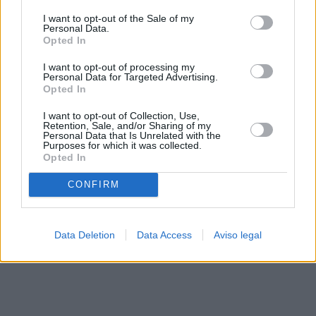
solo a este sitio web. Puede cambiar sus preferencias en
I want to opt-out of the Sale of my
cualquier momento entrando de nuevo en este sitio web o
Personal Data.
visitando nuestra política de privacidad.
Opted In
I want to opt-out of processing my
Personal Data for Targeted Advertising.
Opted In
I want to opt-out of Collection, Use,
Retention, Sale, and/or Sharing of my
Personal Data that Is Unrelated with the
Purposes for which it was collected.
Opted In
CONFIRM
Data Deletion
Data Access
Aviso legal