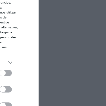
nuncios,
ra
os utilizar
as de
uestros
alternativa,
torgar o
 personales
al
r sus
do nuestra