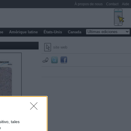
À propos de nous
Contact
Aide
pe
Amérique latine
États-Unis
Canada
site web
tivo, tales
e