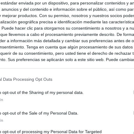
 estándar enviada por un dispositivo, para personalizar contenidos y a
 anuncios y del contenido e información sobre el público, así como pa
 y mejorar productos. Con su permiso, nosotros y nuestros socios podem
alización geográfica precisa e identificación mediante las característic
s. Puede hacer clic para otorgarnos su consentimiento a nosotros y a n
 que llevemos a cabo el procesamiento previamente descrito. De forma 
er a información más detallada y cambiar sus preferencias antes de o
nsentimiento. Tenga en cuenta que algún procesamiento de sus datos
querir de su consentimiento, pero usted tiene el derecho de rechazar t
to. Sus preferencias se aplicarán solo a este sitio web. Puede cambia
s en cualquier momento entrando de nuevo en este sitio web o visitan
privacidad.
l Data Processing Opt Outs
o opt-out of the Sharing of my personal data.
In
o opt-out of the Sale of my Personal Data.
In
to opt-out of processing my Personal Data for Targeted