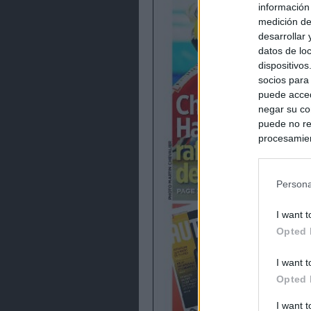
información
medición de
desarrollar
datos de loc
dispositivo
socios para
puede acced
negar su co
puede no re
procesamien
preferencia
política de 
Persona
I want t
Opted 
I want t
Opted 
I want 