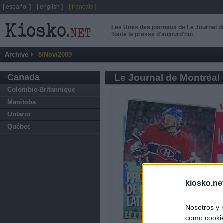
[ español ]
[ english ]
[ français ]
Les Unes des journaux de Le Journal d
Toute la presse d'aujourd'hui
Archive
8/Nov/2009
Canada
Le Journal de Montréal
Colombie-Britannique
Manitoba
Ontario
Québec
kiosko.ne
Nosotros y 
como cookie