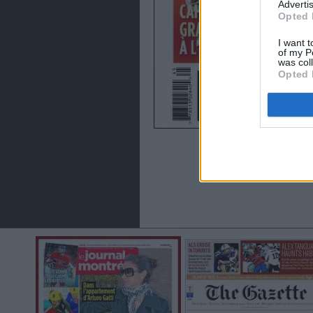
Advertis
Opted 
I want t
of my P
was col
Opted 