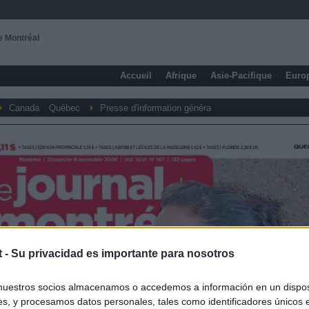
e Montréal
Accueil
Afrique
Asie-Pacifique
Euro
Canada
Québec
Presse d'information généra
t -
Su privacidad es importante para nosotros
nuestros socios almacenamos o accedemos a información en un disposi
s, y procesamos datos personales, tales como identificadores únicos 