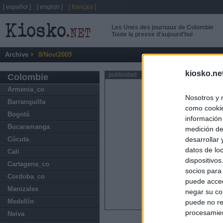
[ español ]
[ english ]
[ français ]
Les Unes des journaux de Colombie
Toute la presse d'aujourd'hui
Archive
8/Nov/2009
kiosko.ne
publicidad
Colombie
Armenia_co
Nosotros y 
Barranquilla
como cookie
Bogotá
información
Bucaramanga
medición de
Cúcuta
desarrollar
datos de loc
Cali
dispositivo
Cartagena_co
socios para
Cordoba_co
puede acced
Manizales
negar su co
Medellín
puede no re
procesamien
Neiva