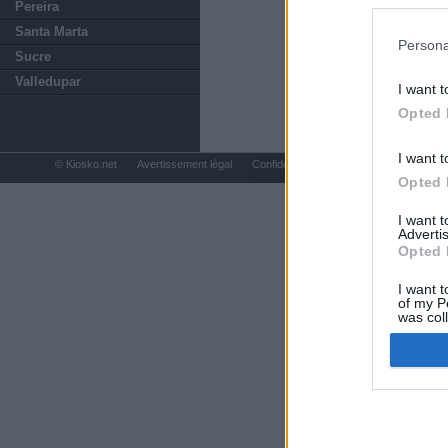
preferencia
Pereira
política de 
Santa Marta
Persona
Sucre
Valledupar
I want t
Opted 
I want t
© Kiosko.net
Avertissement légal
Confidentialité et Cookies
Opted 
I want 
Advertis
Opted 
I want t
of my P
was col
Opted 