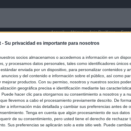
Accueil
Afrique
Asie-Pacifique
Euro
t -
Su privacidad es importante para nosotros
Manizales
nuestros socios almacenamos o accedemos a información en un disposi
s, y procesamos datos personales, tales como identificadores únicos 
 estándar enviada por un dispositivo, para personalizar contenidos y a
 anuncios y del contenido e información sobre el público, así como pa
 y mejorar productos. Con su permiso, nosotros y nuestros socios podem
alización geográfica precisa e identificación mediante las característic
s. Puede hacer clic para otorgarnos su consentimiento a nosotros y a n
 que llevemos a cabo el procesamiento previamente descrito. De forma 
er a información más detallada y cambiar sus preferencias antes de o
nsentimiento. Tenga en cuenta que algún procesamiento de sus datos
querir de su consentimiento, pero usted tiene el derecho de rechazar t
to. Sus preferencias se aplicarán solo a este sitio web. Puede cambia