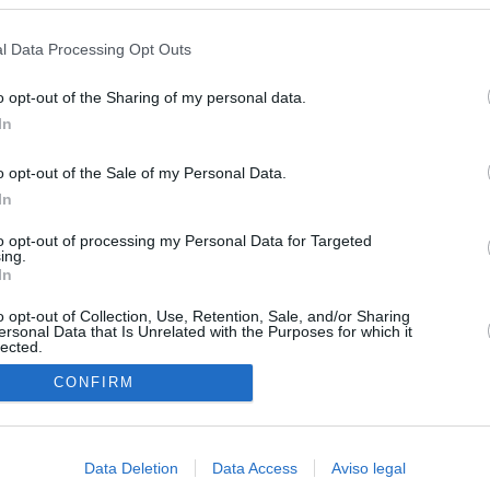
s en cualquier momento entrando de nuevo en este sitio web o visitan
privacidad.
l Data Processing Opt Outs
o opt-out of the Sharing of my personal data.
In
o opt-out of the Sale of my Personal Data.
In
to opt-out of processing my Personal Data for Targeted
ing.
In
o opt-out of Collection, Use, Retention, Sale, and/or Sharing
ersonal Data that Is Unrelated with the Purposes for which it
lected.
In
CONFIRM
Data Deletion
Data Access
Aviso legal