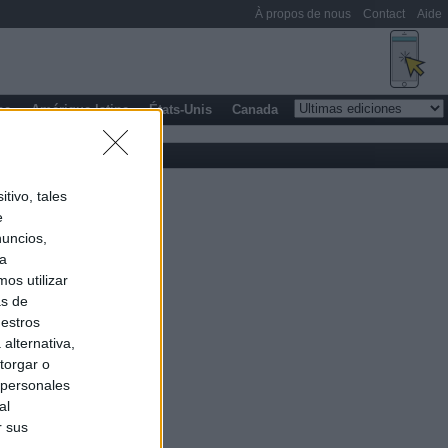
À propos de nous
Contact
Aide
pe
Amérique latine
États-Unis
Canada
tivo, tales
e
nuncios,
ra
os utilizar
as de
uestros
alternativa,
torgar o
 personales
al
r sus