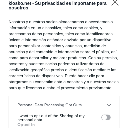
kiosko.net -
Su privacidad es importante para
nosotros
Nosotros y nuestros socios almacenamos o accedemos a
información en un dispositivo, tales como cookies, y
procesamos datos personales, tales como identificadores
únicos e información estándar enviada por un dispositivo,
para personalizar contenidos y anuncios, medición de
anuncios y del contenido e información sobre el público, así
como para desarrollar y mejorar productos. Con su permiso,
nosotros y nuestros socios podemos utilizar datos de
localización geográfica precisa e identificación mediante las
características de dispositivos. Puede hacer clic para
otorgarnos su consentimiento a nosotros y a nuestros socios
para que llevemos a cabo el procesamiento previamente
descrito. De forma alternativa, puede acceder a información
más detallada y cambiar sus preferencias antes de otorgar o
Personal Data Processing Opt Outs
negar su consentimiento. Tenga en cuenta que algún
procesamiento de sus datos personales puede no requerir
I want to opt-out of the Sharing of my
de su consentimiento, pero usted tiene el derecho de
personal data.
rechazar tal procesamiento. Sus preferencias se aplicarán
Opted In