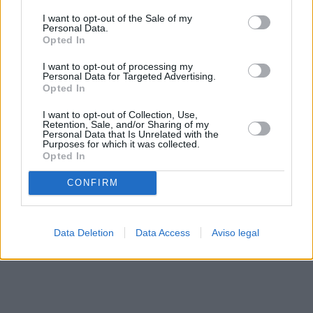
solo a este sitio web. Puede cambiar sus preferencias en
I want to opt-out of the Sale of my
cualquier momento entrando de nuevo en este sitio web o
Personal Data.
visitando nuestra política de privacidad.
Opted In
I want to opt-out of processing my
Personal Data for Targeted Advertising.
Opted In
I want to opt-out of Collection, Use,
Retention, Sale, and/or Sharing of my
Personal Data that Is Unrelated with the
Purposes for which it was collected.
Opted In
CONFIRM
Data Deletion
Data Access
Aviso legal