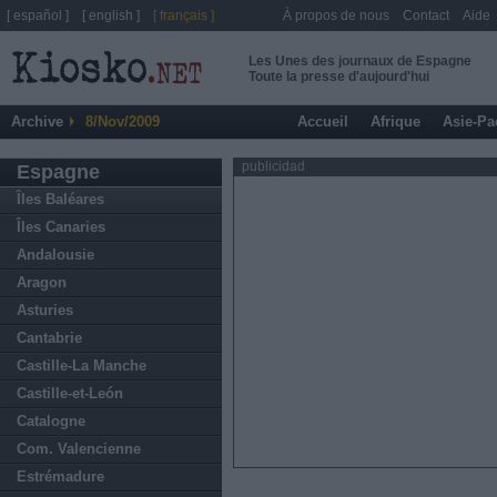
[ español ]
[ english ]
[ français ]
À propos de nous
Contact
Aide
Les Unes des journaux de Espagne
Toute la presse d'aujourd'hui
Archive
8/Nov/2009
Accueil
Afrique
Asie-Pa
publicidad
Espagne
Îles Baléares
Îles Canaries
Andalousie
Aragon
Asturies
Cantabrie
Castille-La Manche
Castille-et-León
Catalogne
Com. Valencienne
Estrémadure