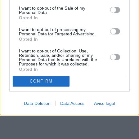
solo a este sitio web. Puede cambiar sus preferencias en
I want to opt-out of the Sale of my
cualquier momento entrando de nuevo en este sitio web o
Personal Data.
visitando nuestra política de privacidad.
Opted In
I want to opt-out of processing my
Personal Data for Targeted Advertising.
Opted In
I want to opt-out of Collection, Use,
Retention, Sale, and/or Sharing of my
Personal Data that Is Unrelated with the
Purposes for which it was collected.
Opted In
CONFIRM
Data Deletion
Data Access
Aviso legal