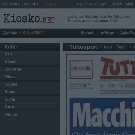
[ español ]
[ english ]
[ français ]
À propos de nous
Contact
Aide
Les Unes des journaux de Tuttosport
Toute la presse d'aujourd'hui
Archive
8/Nov/2009
Accueil
Afrique
Asie-Pa
Italie
Tuttosport
Italie
Turin
Bari
Gênes
Livourne
Milan
Naples
Rome
Sicile
Turin
Venise