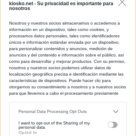
kiosko.net -
Su privacidad es importante para
nosotros
Nosotros y nuestros socios almacenamos o accedemos a
información en un dispositivo, tales como cookies, y
procesamos datos personales, tales como identificadores
únicos e información estándar enviada por un dispositivo,
para personalizar contenidos y anuncios, medición de
anuncios y del contenido e información sobre el público, así
como para desarrollar y mejorar productos. Con su permiso,
nosotros y nuestros socios podemos utilizar datos de
localización geográfica precisa e identificación mediante las
características de dispositivos. Puede hacer clic para
otorgarnos su consentimiento a nosotros y a nuestros socios
para que llevemos a cabo el procesamiento previamente
descrito. De forma alternativa, puede acceder a información
más detallada y cambiar sus preferencias antes de otorgar o
Personal Data Processing Opt Outs
negar su consentimiento. Tenga en cuenta que algún
procesamiento de sus datos personales puede no requerir
I want to opt-out of the Sharing of my
de su consentimiento, pero usted tiene el derecho de
personal data.
rechazar tal procesamiento. Sus preferencias se aplicarán
Opted In