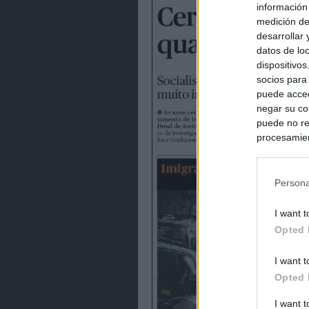
información
medición de
desarrollar
datos de loc
dispositivo
socios para
puede acced
negar su co
puede no re
procesamien
preferencia
política de 
Persona
I want t
Opted 
I want t
Opted 
I want 