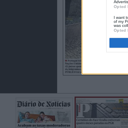
Advertis
Opted 
I want t
of my P
was col
Opted 