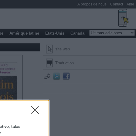
À propos de nous
Contact
Aide
pe
Amérique latine
États-Unis
Canada
site web
Traduction
tivo, tales
e