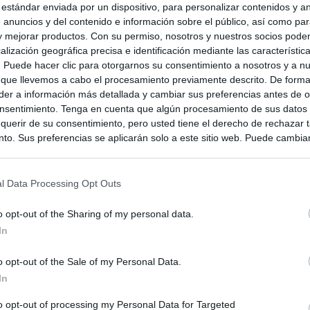
 estándar enviada por un dispositivo, para personalizar contenidos y a
 anuncios y del contenido e información sobre el público, así como pa
 y mejorar productos. Con su permiso, nosotros y nuestros socios podem
alización geográfica precisa e identificación mediante las característic
s. Puede hacer clic para otorgarnos su consentimiento a nosotros y a n
 que llevemos a cabo el procesamiento previamente descrito. De forma 
er a información más detallada y cambiar sus preferencias antes de o
nsentimiento. Tenga en cuenta que algún procesamiento de sus datos
querir de su consentimiento, pero usted tiene el derecho de rechazar t
to. Sus preferencias se aplicarán solo a este sitio web. Puede cambia
s en cualquier momento entrando de nuevo en este sitio web o visitan
privacidad.
l Data Processing Opt Outs
o opt-out of the Sharing of my personal data.
In
o opt-out of the Sale of my Personal Data.
In
to opt-out of processing my Personal Data for Targeted