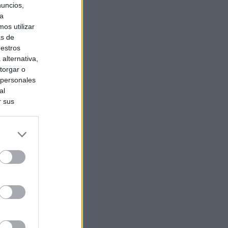
nuncios,
ra
os utilizar
as de
uestros
alternativa,
torgar o
 personales
al
r sus
do nuestra