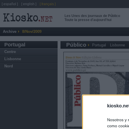
[ español ]
[ english ]
[ français ]
Les Unes des journaux de Público
Toute la presse d'aujourd'hui
Archive
8/Nov/2009
Portugal
Público
Portugal
Lisbonne
Centre
Lisbonne
Nord
kiosko.ne
Nosotros y 
como cookie