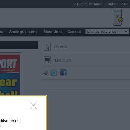
À propos de nous
Contact
Aide
pe
Amérique latine
États-Unis
Canada
site web
Traduction
tivo, tales
e