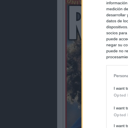
información
medición de
desarrollar
datos de loc
dispositivo
socios para
puede acced
negar su co
puede no re
procesamien
preferencia
política de 
Persona
I want t
Opted 
I want t
Opted 
I want 