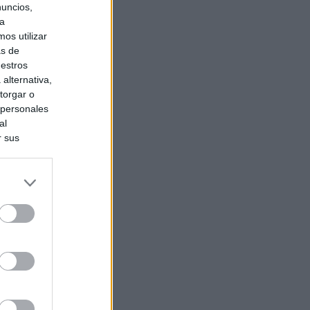
nuncios,
ra
os utilizar
as de
uestros
alternativa,
torgar o
 personales
al
r sus
do nuestra