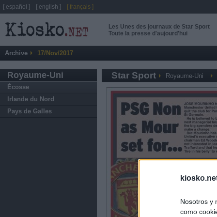
[ español ]
[ english ]
[ français ]
Les Unes des journaux de Star Sport
Toute la presse d'aujourd'hui
Archive
17/Nov/2017
Royaume-Uni
Star Sport
Royaume-Uni
Écosse
Irlande du Nord
Pays de Galles
kiosko.ne
Nosotros y 
como cookie