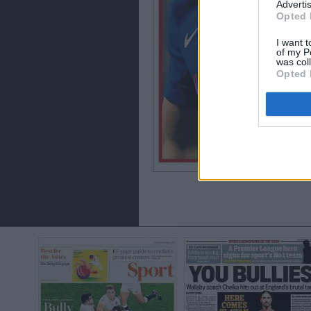
Advertis
Opted 
I want t
of my P
was col
Opted 