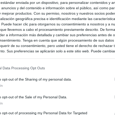
 estándar enviada por un dispositivo, para personalizar contenidos y a
 anuncios y del contenido e información sobre el público, así como pa
 y mejorar productos. Con su permiso, nosotros y nuestros socios podem
alización geográfica precisa e identificación mediante las característic
s. Puede hacer clic para otorgarnos su consentimiento a nosotros y a n
 que llevemos a cabo el procesamiento previamente descrito. De forma 
er a información más detallada y cambiar sus preferencias antes de o
nsentimiento. Tenga en cuenta que algún procesamiento de sus datos
querir de su consentimiento, pero usted tiene el derecho de rechazar t
to. Sus preferencias se aplicarán solo a este sitio web. Puede cambia
s en cualquier momento entrando de nuevo en este sitio web o visitan
privacidad.
l Data Processing Opt Outs
o opt-out of the Sharing of my personal data.
In
o opt-out of the Sale of my Personal Data.
In
to opt-out of processing my Personal Data for Targeted