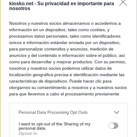
kiosko.net -
Su privacidad es importante para
nosotros
Nosotros y nuestros socios almacenamos o accedemos a
información en un dispositivo, tales como cookies, y
procesamos datos personales, tales como identificadores
únicos e información estándar enviada por un dispositivo,
para personalizar contenidos y anuncios, medición de
anuncios y del contenido e información sobre el público, así
como para desarrollar y mejorar productos. Con su permiso,
nosotros y nuestros socios podemos utilizar datos de
localización geográfica precisa e identificación mediante las
características de dispositivos. Puede hacer clic para
otorgarnos su consentimiento a nosotros y a nuestros socios
para que llevemos a cabo el procesamiento previamente
descrito. De forma alternativa, puede acceder a información
más detallada y cambiar sus preferencias antes de otorgar o
Personal Data Processing Opt Outs
negar su consentimiento. Tenga en cuenta que algún
procesamiento de sus datos personales puede no requerir
I want to opt-out of the Sharing of my
de su consentimiento, pero usted tiene el derecho de
personal data.
rechazar tal procesamiento. Sus preferencias se aplicarán
Opted In