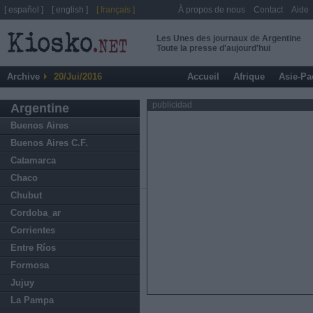
[ español ]
[ english ]
[ français ]
À propos de nous
Contact
Aide
Les Unes des journaux de Argentine
Toute la presse d'aujourd'hui
Archive
20/Jui/2016
Accueil
Afrique
Asie-Pa
publicidad
Argentine
Buenos Aires
Buenos Aires C.F.
Catamarca
Chaco
Chubut
Cordoba_ar
Corrientes
Entre Ríos
Formosa
Jujuy
La Pampa