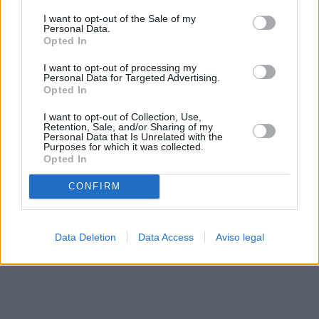
solo a este sitio web. Puede cambiar sus preferencias en
I want to opt-out of the Sale of my
cualquier momento entrando de nuevo en este sitio web o
Personal Data.
visitando nuestra política de privacidad.
Opted In
I want to opt-out of processing my
Personal Data for Targeted Advertising.
Opted In
I want to opt-out of Collection, Use,
Retention, Sale, and/or Sharing of my
Personal Data that Is Unrelated with the
Purposes for which it was collected.
Opted In
CONFIRM
Data Deletion
Data Access
Aviso legal