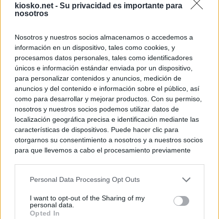
kiosko.net -
Su privacidad es importante para
nosotros
Nosotros y nuestros socios almacenamos o accedemos a
información en un dispositivo, tales como cookies, y
procesamos datos personales, tales como identificadores
únicos e información estándar enviada por un dispositivo,
para personalizar contenidos y anuncios, medición de
anuncios y del contenido e información sobre el público, así
como para desarrollar y mejorar productos. Con su permiso,
nosotros y nuestros socios podemos utilizar datos de
localización geográfica precisa e identificación mediante las
características de dispositivos. Puede hacer clic para
otorgarnos su consentimiento a nosotros y a nuestros socios
para que llevemos a cabo el procesamiento previamente
descrito. De forma alternativa, puede acceder a información
más detallada y cambiar sus preferencias antes de otorgar o
Personal Data Processing Opt Outs
negar su consentimiento. Tenga en cuenta que algún
procesamiento de sus datos personales puede no requerir
I want to opt-out of the Sharing of my
de su consentimiento, pero usted tiene el derecho de
personal data.
rechazar tal procesamiento. Sus preferencias se aplicarán
Opted In