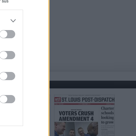
r sus
do nuestra