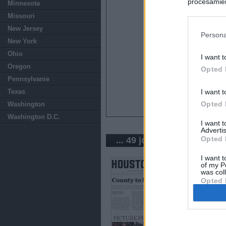
procesamien
Minnesota
preferencia
Missouri
política de 
New Jersey
Persona
New York
Ohio
I want t
Oregon
Opted 
Pennsylvanie
Texas
I want t
Opted 
Washington
Washington D.C.
I want 
Advertis
Opted 
... 49 journaux en États-U
I want t
of my P
was col
Opted 