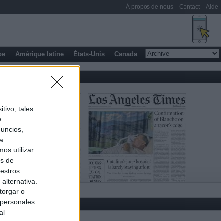
À propos de nous
Contact
Aide
pe
Amérique latine
États-Unis
Canada
tivo, tales
e
nuncios,
ra
os utilizar
as de
uestros
alternativa,
torgar o
 personales
al