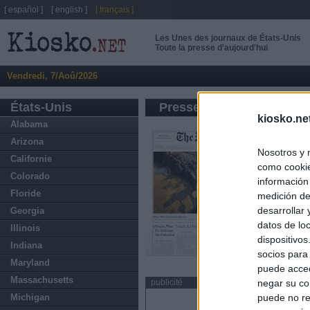
[ español ]
[ english ]
[ français ]
Les Unes des journaux de États-Unis
Toute la presse d'aujourd'hui
Vendredi, 7/Aoû/2026
États-Unis
Presse d'information gén
kiosko.ne
Alabama
Arizona
Nosotros y 
Californie
como cookie
Colorado
información
Floride
medición de
desarrollar
Georgia
datos de loc
Illinois
dispositivo
Indiana
socios para
Maryland
puede acced
Massachusetts
publicité
negar su co
Michigan
puede no re