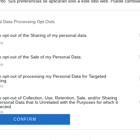
to. Sus preferencias se aplicarán solo a este sitio web. Puede cambia
s en cualquier momento entrando de nuevo en este sitio web o visitan
privacidad.
l Data Processing Opt Outs
o opt-out of the Sharing of my personal data.
In
o opt-out of the Sale of my Personal Data.
In
to opt-out of processing my Personal Data for Targeted
ing.
In
nis
o opt-out of Collection, Use, Retention, Sale, and/or Sharing
ersonal Data that Is Unrelated with the Purposes for which it
lected.
In
CONFIRM