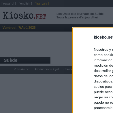
[ español ]
[ english ]
[ français ]
Les Unes des journaux de Suède
Toute la presse d'aujourd'hui
Vendredi, 7/Aoû/2026
kiosko.ne
Nosotros y 
como cookie
Suède
información
medición de
© Kiosko.net
Avertissement légal
Confidentialité et Cookies
desarrollar
datos de loc
dispositivo
socios para
puede acced
negar su co
puede no re
procesamien