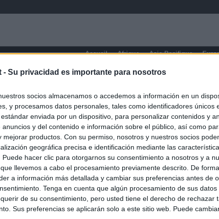
Accueil
Afrique
Asie-Pacifique
Euro
t -
Su privacidad es importante para nosotros
nuestros socios almacenamos o accedemos a información en un disposi
s, y procesamos datos personales, tales como identificadores únicos 
 estándar enviada por un dispositivo, para personalizar contenidos y a
 anuncios y del contenido e información sobre el público, así como pa
 y mejorar productos. Con su permiso, nosotros y nuestros socios podem
alización geográfica precisa e identificación mediante las característic
s. Puede hacer clic para otorgarnos su consentimiento a nosotros y a n
 que llevemos a cabo el procesamiento previamente descrito. De forma 
er a información más detallada y cambiar sus preferencias antes de o
nsentimiento. Tenga en cuenta que algún procesamiento de sus datos
querir de su consentimiento, pero usted tiene el derecho de rechazar t
to. Sus preferencias se aplicarán solo a este sitio web. Puede cambia