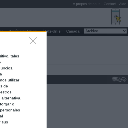
À propos de nous
Contact
Aide
pe
Amérique latine
États-Unis
Canada
tivo, tales
e
nuncios,
ra
os utilizar
as de
uestros
alternativa,
torgar o
 personales
al
r sus