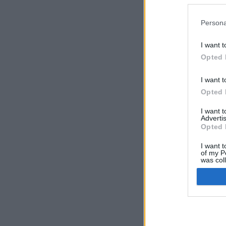
preferencia
política de 
Persona
I want t
Opted 
I want t
Opted 
I want 
Advertis
Opted 
I want t
of my P
was col
Opted 