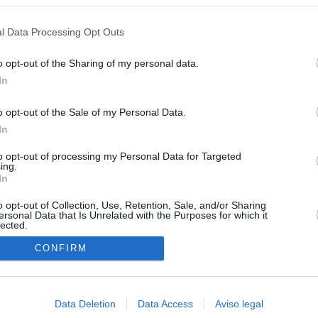
s en cualquier momento entrando de nuevo en este sitio web o visitan
privacidad.
l Data Processing Opt Outs
o opt-out of the Sharing of my personal data.
In
o opt-out of the Sale of my Personal Data.
In
to opt-out of processing my Personal Data for Targeted
ing.
In
o opt-out of Collection, Use, Retention, Sale, and/or Sharing
ersonal Data that Is Unrelated with the Purposes for which it
lected.
In
CONFIRM
Data Deletion
Data Access
Aviso legal