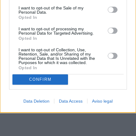
solo a este sitio web. Puede cambiar sus preferencias en
I want to opt-out of the Sale of my
cualquier momento entrando de nuevo en este sitio web o
Personal Data.
visitando nuestra política de privacidad.
Opted In
I want to opt-out of processing my
Personal Data for Targeted Advertising.
Opted In
I want to opt-out of Collection, Use,
Retention, Sale, and/or Sharing of my
Personal Data that Is Unrelated with the
Purposes for which it was collected.
Opted In
CONFIRM
Data Deletion
Data Access
Aviso legal