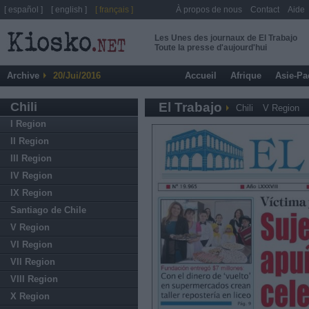
[ español ]
[ english ]
[ français ]
À propos de nous
Contact
Aide
Les Unes des journaux de El Trabajo
Toute la presse d'aujourd'hui
Archive
20/Jui/2016
Accueil
Afrique
Asie-Pa
Chili
El Trabajo
Chili
V Region
I Region
II Region
III Region
IV Region
IX Region
Santiago de Chile
V Region
VI Region
VII Region
VIII Region
X Region