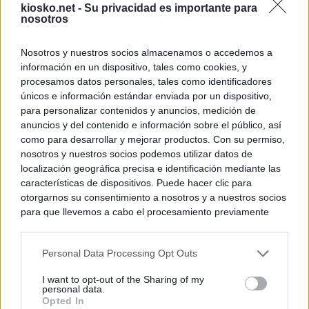
kiosko.net -
Su privacidad es importante para
nosotros
Nosotros y nuestros socios almacenamos o accedemos a
información en un dispositivo, tales como cookies, y
procesamos datos personales, tales como identificadores
únicos e información estándar enviada por un dispositivo,
para personalizar contenidos y anuncios, medición de
anuncios y del contenido e información sobre el público, así
como para desarrollar y mejorar productos. Con su permiso,
nosotros y nuestros socios podemos utilizar datos de
localización geográfica precisa e identificación mediante las
características de dispositivos. Puede hacer clic para
otorgarnos su consentimiento a nosotros y a nuestros socios
para que llevemos a cabo el procesamiento previamente
descrito. De forma alternativa, puede acceder a información
más detallada y cambiar sus preferencias antes de otorgar o
Personal Data Processing Opt Outs
negar su consentimiento. Tenga en cuenta que algún
procesamiento de sus datos personales puede no requerir
I want to opt-out of the Sharing of my
de su consentimiento, pero usted tiene el derecho de
personal data.
rechazar tal procesamiento. Sus preferencias se aplicarán
Opted In