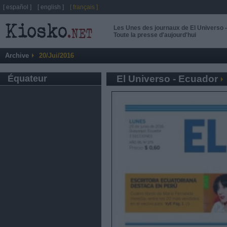
[ español ]
[ english ]
[ français ]
Les Unes des journaux de El Universo 
Toute la presse d'aujourd'hui
Archive
20/Jui/2016
Équateur
El Universo - Ecuador