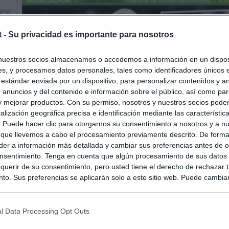
t -
Su privacidad es importante para nosotros
nuestros socios almacenamos o accedemos a información en un disposi
s, y procesamos datos personales, tales como identificadores únicos 
 estándar enviada por un dispositivo, para personalizar contenidos y a
 anuncios y del contenido e información sobre el público, así como pa
 y mejorar productos. Con su permiso, nosotros y nuestros socios podem
alización geográfica precisa e identificación mediante las característic
s. Puede hacer clic para otorgarnos su consentimiento a nosotros y a n
 que llevemos a cabo el procesamiento previamente descrito. De forma 
er a información más detallada y cambiar sus preferencias antes de o
nsentimiento. Tenga en cuenta que algún procesamiento de sus datos
querir de su consentimiento, pero usted tiene el derecho de rechazar t
to. Sus preferencias se aplicarán solo a este sitio web. Puede cambia
s en cualquier momento entrando de nuevo en este sitio web o visitan
privacidad.
l Data Processing Opt Outs