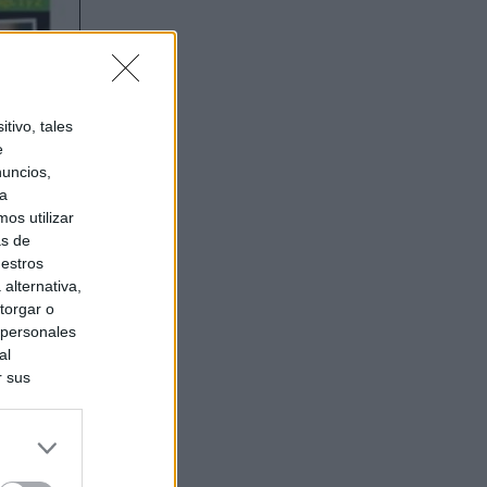
tivo, tales
e
nuncios,
ra
os utilizar
as de
uestros
alternativa,
torgar o
 personales
al
r sus
do nuestra