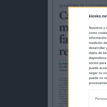
kiosko.ne
Nosotros y 
como cookie
información
medición de
desarrollar
datos de loc
dispositivo
socios para
puede acced
negar su co
puede no re
procesamien
preferencia
política de 
Persona