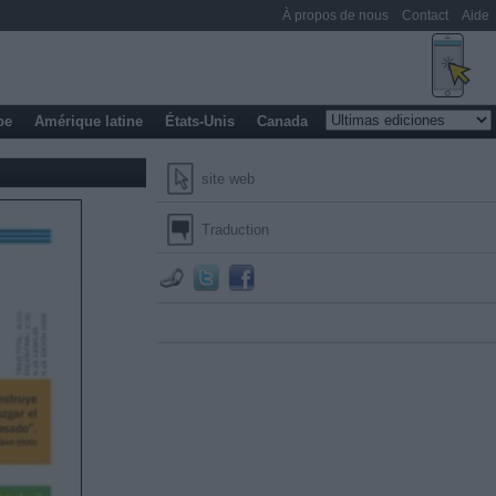
À propos de nous
Contact
Aide
pe
Amérique latine
États-Unis
Canada
site web
Traduction