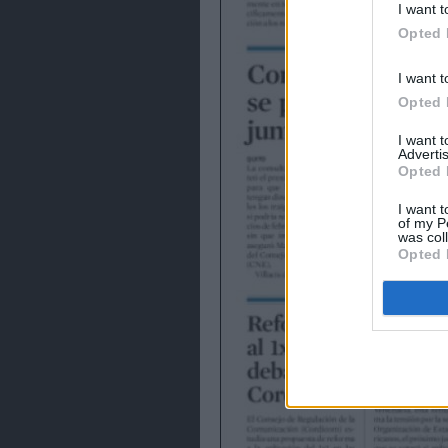
I want t
Opted 
I want t
Opted 
I want 
Advertis
Opted 
I want t
of my P
was col
Opted 