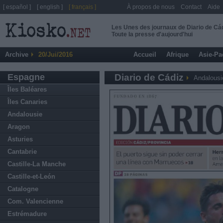
[ español ]
[ english ]
[ français ]
À propos de nous
Contact
Aide
Les Unes des journaux de Diario de Cá
Toute la presse d'aujourd'hui
Archive
20/Jui/2016
Accueil
Afrique
Asie-Pa
Espagne
Diario de Cádiz
Andalousi
Îles Baléares
Îles Canaries
Andalousie
Aragon
Asturies
Cantabrie
Castille-La Manche
Castille-et-León
Catalogne
Com. Valencienne
Estrémadure