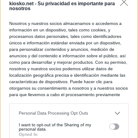
kiosko.net -
Su privacidad es importante para
nosotros
Nosotros y nuestros socios almacenamos o accedemos a
información en un dispositivo, tales como cookies, y
procesamos datos personales, tales como identificadores
únicos e información estándar enviada por un dispositivo,
para personalizar contenidos y anuncios, medición de
anuncios y del contenido e información sobre el público, así
como para desarrollar y mejorar productos. Con su permiso,
nosotros y nuestros socios podemos utilizar datos de
localización geográfica precisa e identificación mediante las
características de dispositivos. Puede hacer clic para
otorgarnos su consentimiento a nosotros y a nuestros socios
para que llevemos a cabo el procesamiento previamente
descrito. De forma alternativa, puede acceder a información
más detallada y cambiar sus preferencias antes de otorgar o
Personal Data Processing Opt Outs
negar su consentimiento. Tenga en cuenta que algún
procesamiento de sus datos personales puede no requerir
I want to opt-out of the Sharing of my
de su consentimiento, pero usted tiene el derecho de
personal data.
rechazar tal procesamiento. Sus preferencias se aplicarán
Opted In