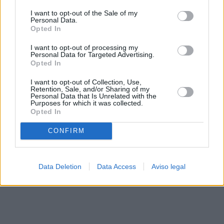
solo a este sitio web. Puede cambiar sus preferencias en
I want to opt-out of the Sale of my
cualquier momento entrando de nuevo en este sitio web o
Personal Data.
visitando nuestra política de privacidad.
Opted In
I want to opt-out of processing my
Personal Data for Targeted Advertising.
Opted In
I want to opt-out of Collection, Use,
Retention, Sale, and/or Sharing of my
Personal Data that Is Unrelated with the
Purposes for which it was collected.
Opted In
CONFIRM
Data Deletion
Data Access
Aviso legal