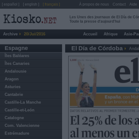
[ español ]
[ english ]
[ français ]
À propos de nous
Contact
Aide
Les Unes des journaux de El Día de Có
Toute la presse d'aujourd'hui
Archive
20/Jui/2016
Accueil
Afrique
Asie-Pa
Espagne
El Día de Córdoba
Andal
Îles Baléares
Îles Canaries
Andalousie
Aragon
Asturies
Cantabrie
Castille-La Manche
Castille-et-León
Catalogne
Com. Valencienne
Estrémadure