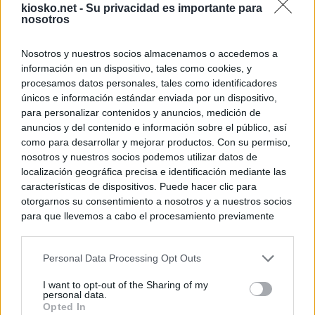
kiosko.net -
Su privacidad es importante para
nosotros
Nosotros y nuestros socios almacenamos o accedemos a
información en un dispositivo, tales como cookies, y
procesamos datos personales, tales como identificadores
únicos e información estándar enviada por un dispositivo,
para personalizar contenidos y anuncios, medición de
anuncios y del contenido e información sobre el público, así
como para desarrollar y mejorar productos. Con su permiso,
nosotros y nuestros socios podemos utilizar datos de
localización geográfica precisa e identificación mediante las
características de dispositivos. Puede hacer clic para
otorgarnos su consentimiento a nosotros y a nuestros socios
para que llevemos a cabo el procesamiento previamente
descrito. De forma alternativa, puede acceder a información
más detallada y cambiar sus preferencias antes de otorgar o
Personal Data Processing Opt Outs
negar su consentimiento. Tenga en cuenta que algún
procesamiento de sus datos personales puede no requerir
I want to opt-out of the Sharing of my
de su consentimiento, pero usted tiene el derecho de
personal data.
rechazar tal procesamiento. Sus preferencias se aplicarán
Opted In