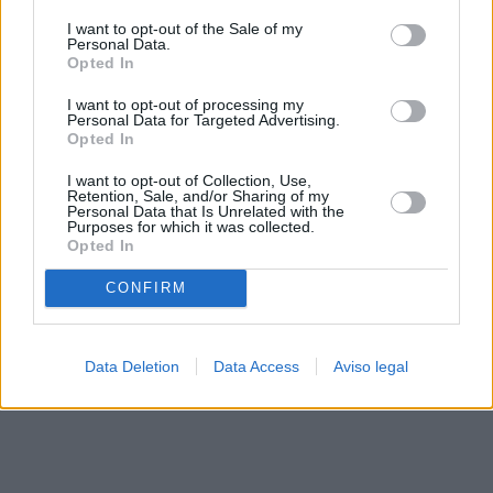
solo a este sitio web. Puede cambiar sus preferencias en
I want to opt-out of the Sale of my
cualquier momento entrando de nuevo en este sitio web o
Personal Data.
visitando nuestra política de privacidad.
Opted In
I want to opt-out of processing my
Personal Data for Targeted Advertising.
Opted In
I want to opt-out of Collection, Use,
Retention, Sale, and/or Sharing of my
Personal Data that Is Unrelated with the
Purposes for which it was collected.
Opted In
CONFIRM
Data Deletion
Data Access
Aviso legal