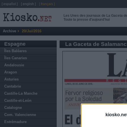
[ español ]
[ english ]
[ français ]
Les Unes des journaux de La Gaceta 
Toute la presse d'aujourd'hui
Archive
20/Jui/2016
Espagne
La Gaceta de Salamanc
Îles Baléares
Îles Canaries
Andalousie
Aragon
Asturies
Cantabrie
Castille-La Manche
Castille-et-León
Catalogne
kiosko.ne
Com. Valencienne
Estrémadure