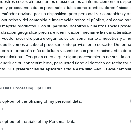
nuestros socios almacenamos o accedemos a información en un disposi
s, y procesamos datos personales, tales como identificadores únicos 
 estándar enviada por un dispositivo, para personalizar contenidos y a
 anuncios y del contenido e información sobre el público, así como pa
 y mejorar productos. Con su permiso, nosotros y nuestros socios podem
alización geográfica precisa e identificación mediante las característic
s. Puede hacer clic para otorgarnos su consentimiento a nosotros y a n
 que llevemos a cabo el procesamiento previamente descrito. De forma 
er a información más detallada y cambiar sus preferencias antes de o
nsentimiento. Tenga en cuenta que algún procesamiento de sus datos
querir de su consentimiento, pero usted tiene el derecho de rechazar t
to. Sus preferencias se aplicarán solo a este sitio web. Puede cambia
s en cualquier momento entrando de nuevo en este sitio web o visitan
privacidad.
l Data Processing Opt Outs
o opt-out of the Sharing of my personal data.
In
o opt-out of the Sale of my Personal Data.
In