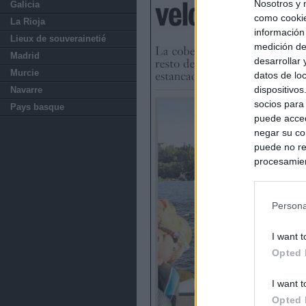
Nosotros y 
Galicia
como cookie
La Rioja
información
Lieux de souverainetié
medición de
Madrid
desarrollar
Murcie
datos de loc
dispositivo
Navarre
socios para
Pays basque
puede acced
negar su co
puede no re
procesamien
preferencia
política de 
Persona
I want t
Opted 
I want t
Opted 