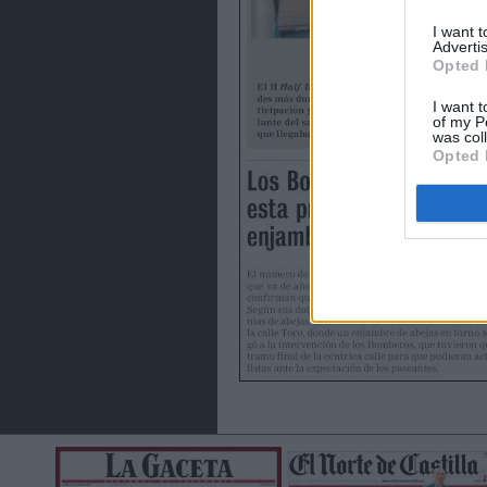
I want 
Advertis
Opted 
I want t
of my P
was col
Opted 