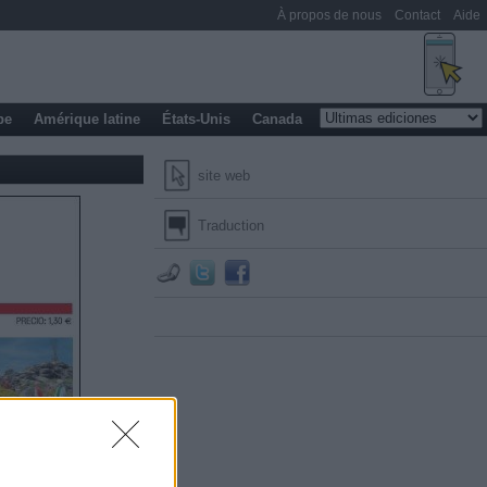
À propos de nous
Contact
Aide
pe
Amérique latine
États-Unis
Canada
site web
Traduction