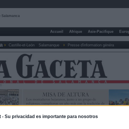
de Salamanca
Accueil
Afrique
Asie-Pacifique
Euro
a
Castille-et-León
Salamanque
Presse d'information généra
t -
Su privacidad es importante para nosotros