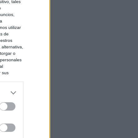
tivo, tales
e
nuncios,
ra
os utilizar
as de
uestros
alternativa,
torgar o
 personales
al
r sus
do nuestra