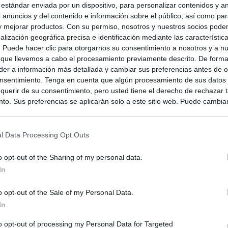
 estándar enviada por un dispositivo, para personalizar contenidos y a
 anuncios y del contenido e información sobre el público, así como pa
 y mejorar productos. Con su permiso, nosotros y nuestros socios podem
alización geográfica precisa e identificación mediante las característic
s. Puede hacer clic para otorgarnos su consentimiento a nosotros y a n
 que llevemos a cabo el procesamiento previamente descrito. De forma 
er a información más detallada y cambiar sus preferencias antes de o
nsentimiento. Tenga en cuenta que algún procesamiento de sus datos
querir de su consentimiento, pero usted tiene el derecho de rechazar t
to. Sus preferencias se aplicarán solo a este sitio web. Puede cambia
s en cualquier momento entrando de nuevo en este sitio web o visitan
privacidad.
l Data Processing Opt Outs
o opt-out of the Sharing of my personal data.
In
o opt-out of the Sale of my Personal Data.
In
to opt-out of processing my Personal Data for Targeted