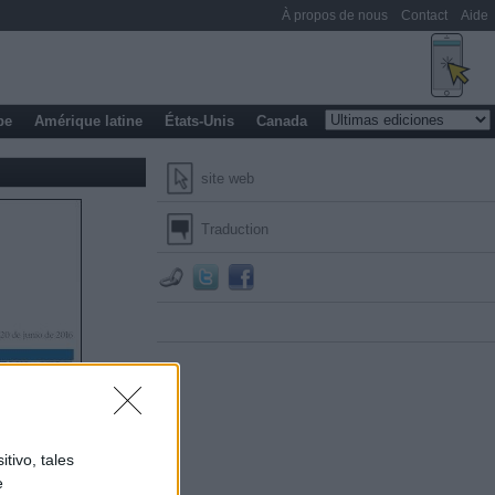
À propos de nous
Contact
Aide
pe
Amérique latine
États-Unis
Canada
site web
Traduction
tivo, tales
e