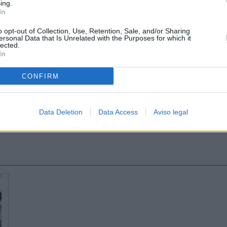
ing.
In
o opt-out of Collection, Use, Retention, Sale, and/or Sharing
ersonal Data that Is Unrelated with the Purposes for which it
lected.
In
CONFIRM
Data Deletion
Data Access
Aviso legal