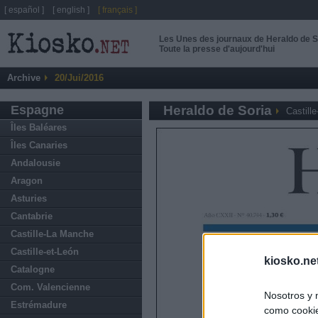
[ español ]
[ english ]
[ français ]
Les Unes des journaux de Heraldo de S
Toute la presse d'aujourd'hui
Archive
20/Jui/2016
Espagne
Heraldo de Soria
Castille
Îles Baléares
Îles Canaries
Andalousie
Aragon
Asturies
Cantabrie
Castille-La Manche
Castille-et-León
kiosko.ne
Catalogne
Com. Valencienne
Nosotros y 
Estrémadure
como cookie