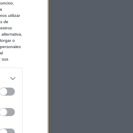
nuncios,
ra
os utilizar
as de
uestros
alternativa,
torgar o
 personales
al
r sus
do nuestra