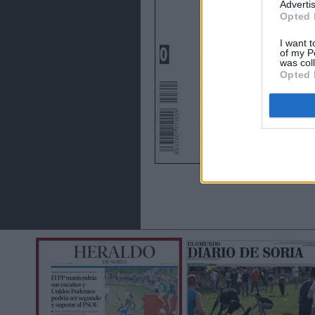
Advertis
Opted 
I want t
of my P
was col
Opted 