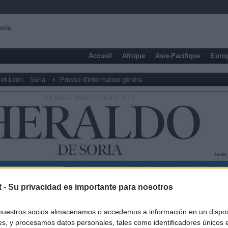
oria
Accueil
Afrique
Asie-Pacifique
Euro
-et-León
Soria
Presse d'information généra
t -
Su privacidad es importante para nosotros
nuestros socios almacenamos o accedemos a información en un disposi
s, y procesamos datos personales, tales como identificadores únicos 