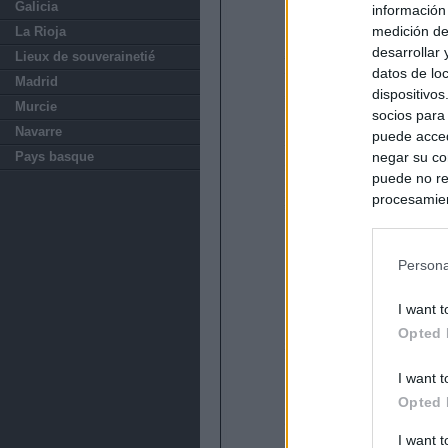
Galicia
información
medición de
La Rioja
desarrollar
Lieux de souverainetié
datos de loc
Madrid
dispositivo
Murcie
socios para
Navarre
puede acced
Pays basque
negar su co
puede no re
procesamien
preferencia
política de 
Persona
I want t
Opted 
I want t
Opted 
I want 