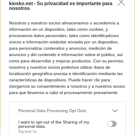
kiosko.net -
Su privacidad es importante para
nosotros
Nosotros y nuestros socios almacenamos o accedemos a
información en un dispositivo, tales como cookies, y
procesamos datos personales, tales como identificadores
únicos e información estándar enviada por un dispositivo,
para personalizar contenidos y anuncios, medición de
anuncios y del contenido e información sobre el público, así
como para desarrollar y mejorar productos. Con su permiso,
nosotros y nuestros socios podemos utilizar datos de
localización geográfica precisa e identificación mediante las
características de dispositivos. Puede hacer clic para
otorgarnos su consentimiento a nosotros y a nuestros socios
para que llevemos a cabo el procesamiento previamente
descrito. De forma alternativa, puede acceder a información
más detallada y cambiar sus preferencias antes de otorgar o
Personal Data Processing Opt Outs
negar su consentimiento. Tenga en cuenta que algún
procesamiento de sus datos personales puede no requerir
I want to opt-out of the Sharing of my
de su consentimiento, pero usted tiene el derecho de
personal data.
rechazar tal procesamiento. Sus preferencias se aplicarán
Opted In