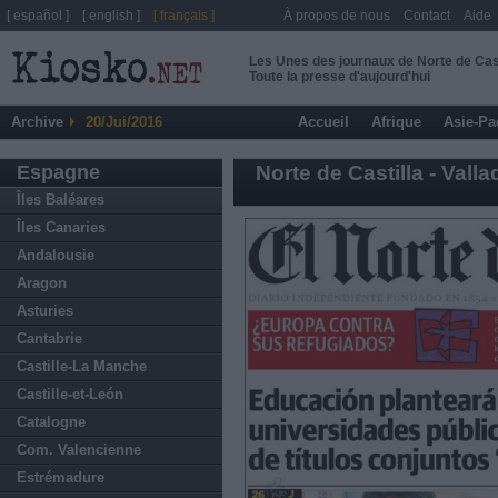
[ español ]
[ english ]
[ français ]
À propos de nous
Contact
Aide
Les Unes des journaux de Norte de Casti
Toute la presse d'aujourd'hui
Archive
20/Jui/2016
Accueil
Afrique
Asie-Pa
Espagne
Norte de Castilla - Valla
Îles Baléares
Îles Canaries
Andalousie
Aragon
Asturies
Cantabrie
Castille-La Manche
Castille-et-León
Catalogne
Com. Valencienne
Estrémadure