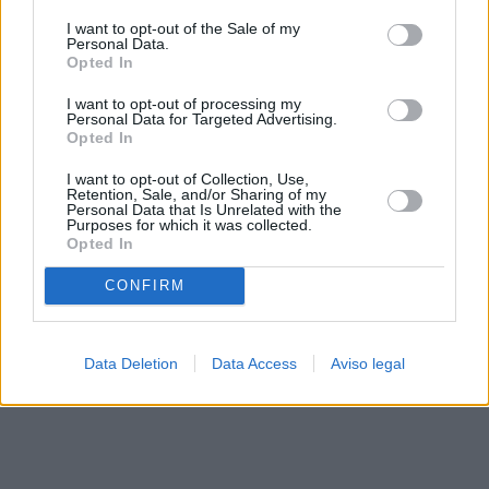
solo a este sitio web. Puede cambiar sus preferencias en
I want to opt-out of the Sale of my
cualquier momento entrando de nuevo en este sitio web o
Personal Data.
visitando nuestra política de privacidad.
Opted In
I want to opt-out of processing my
Personal Data for Targeted Advertising.
Opted In
I want to opt-out of Collection, Use,
Retention, Sale, and/or Sharing of my
Personal Data that Is Unrelated with the
Purposes for which it was collected.
Opted In
CONFIRM
Data Deletion
Data Access
Aviso legal