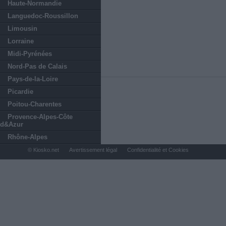
Haute-Normandie
Languedoc-Roussillon
Limousin
Lorraine
Midi-Pyrénées
Nord-Pas de Calais
Pays-de-la-Loire
Picardie
Poitou-Charentes
Provence-Alpes-Côte
d&Azur
Rhône-Alpes
© Kiosko.net
Avertissement légal
Confidentialité et Cookies