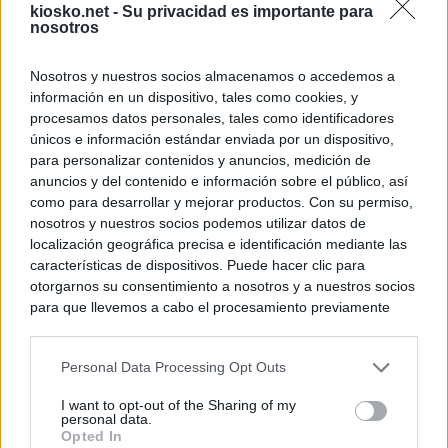
kiosko.net -
Su privacidad es importante para
nosotros
Nosotros y nuestros socios almacenamos o accedemos a
información en un dispositivo, tales como cookies, y
procesamos datos personales, tales como identificadores
únicos e información estándar enviada por un dispositivo,
para personalizar contenidos y anuncios, medición de
anuncios y del contenido e información sobre el público, así
como para desarrollar y mejorar productos. Con su permiso,
nosotros y nuestros socios podemos utilizar datos de
localización geográfica precisa e identificación mediante las
características de dispositivos. Puede hacer clic para
otorgarnos su consentimiento a nosotros y a nuestros socios
para que llevemos a cabo el procesamiento previamente
descrito. De forma alternativa, puede acceder a información
más detallada y cambiar sus preferencias antes de otorgar o
Personal Data Processing Opt Outs
negar su consentimiento. Tenga en cuenta que algún
procesamiento de sus datos personales puede no requerir
I want to opt-out of the Sharing of my
de su consentimiento, pero usted tiene el derecho de
personal data.
rechazar tal procesamiento. Sus preferencias se aplicarán
Opted In