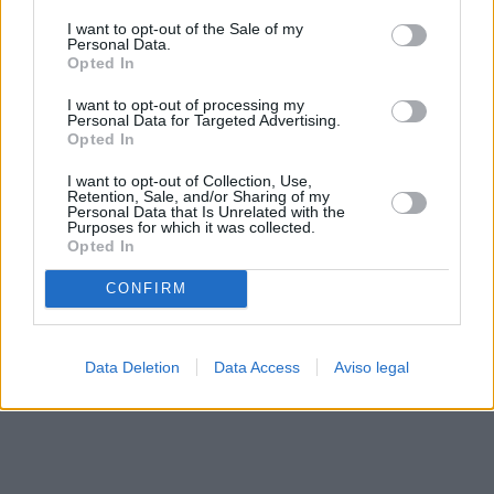
solo a este sitio web. Puede cambiar sus preferencias en
I want to opt-out of the Sale of my
cualquier momento entrando de nuevo en este sitio web o
Personal Data.
visitando nuestra política de privacidad.
Opted In
I want to opt-out of processing my
Personal Data for Targeted Advertising.
Opted In
I want to opt-out of Collection, Use,
Retention, Sale, and/or Sharing of my
Personal Data that Is Unrelated with the
Purposes for which it was collected.
Opted In
CONFIRM
Data Deletion
Data Access
Aviso legal