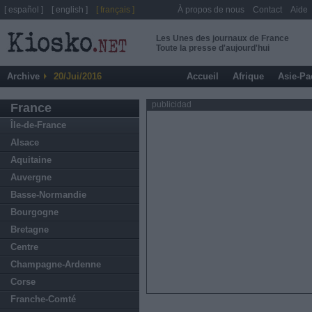
[ español ]
[ english ]
[ français ]
À propos de nous
Contact
Aide
Les Unes des journaux de France
Toute la presse d'aujourd'hui
Archive
20/Jui/2016
Accueil
Afrique
Asie-Pa
publicidad
France
Île-de-France
Alsace
Aquitaine
Auvergne
Basse-Normandie
Bourgogne
Bretagne
Centre
Champagne-Ardenne
Corse
Franche-Comté