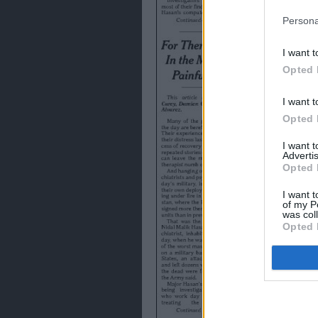
política de 
Persona
I want t
Opted 
I want t
Opted 
I want 
Advertis
Opted 
I want t
of my P
was col
Opted 