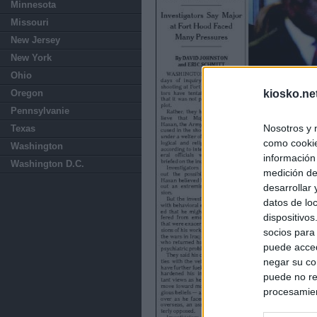
Minnesota
Missouri
New Jersey
New York
Ohio
kiosko.ne
Oregon
Pennsylvanie
Nosotros y 
Texas
como cookie
Washington
información
Washington D.C.
medición de
desarrollar
datos de loc
dispositivo
socios para
puede acced
negar su co
puede no re
procesamien
preferencia