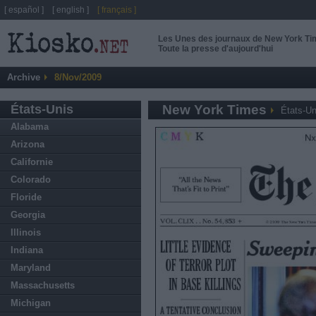
[ español ]
[ english ]
[ français ]
Les Unes des journaux de New York T
Toute la presse d'aujourd'hui
Archive
8/Nov/2009
États-Unis
New York Times
États-Un
Alabama
Arizona
Californie
Colorado
Floride
Georgia
Illinois
Indiana
Maryland
Massachusetts
Michigan