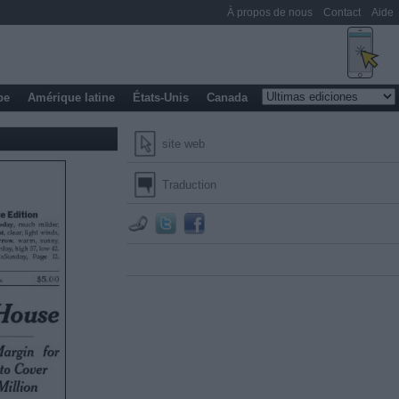
À propos de nous
Contact
Aide
pe
Amérique latine
États-Unis
Canada
site web
Traduction