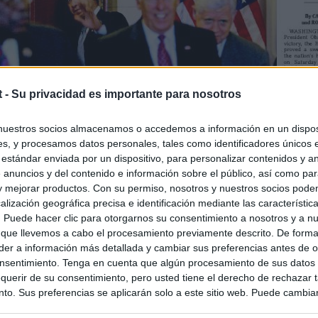
t -
Su privacidad es importante para nosotros
nuestros socios almacenamos o accedemos a información en un disposi
s, y procesamos datos personales, tales como identificadores únicos 
 estándar enviada por un dispositivo, para personalizar contenidos y a
 anuncios y del contenido e información sobre el público, así como pa
 y mejorar productos. Con su permiso, nosotros y nuestros socios podem
alización geográfica precisa e identificación mediante las característic
s. Puede hacer clic para otorgarnos su consentimiento a nosotros y a n
 que llevemos a cabo el procesamiento previamente descrito. De forma 
er a información más detallada y cambiar sus preferencias antes de o
nsentimiento. Tenga en cuenta que algún procesamiento de sus datos
querir de su consentimiento, pero usted tiene el derecho de rechazar t
to. Sus preferencias se aplicarán solo a este sitio web. Puede cambia
s en cualquier momento entrando de nuevo en este sitio web o visitan