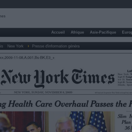
imes
Accueil
Afrique
Asie-Pacifique
Euro
is
New York
Presse d'information généra