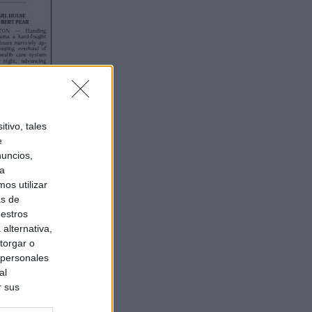
tivo, tales
e
nuncios,
ra
os utilizar
as de
uestros
alternativa,
torgar o
 personales
al
r sus
do nuestra