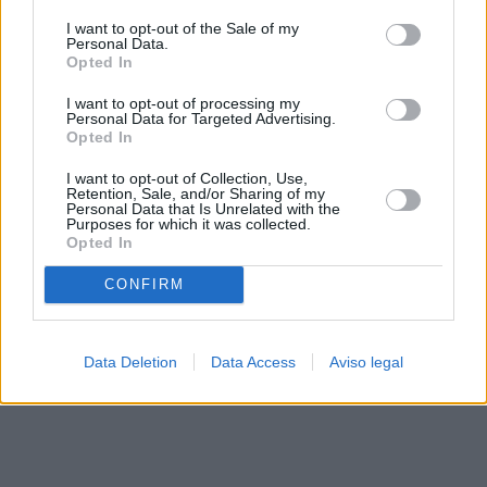
solo a este sitio web. Puede cambiar sus preferencias en
I want to opt-out of the Sale of my
cualquier momento entrando de nuevo en este sitio web o
Personal Data.
visitando nuestra política de privacidad.
Opted In
I want to opt-out of processing my
Personal Data for Targeted Advertising.
Opted In
I want to opt-out of Collection, Use,
Retention, Sale, and/or Sharing of my
Personal Data that Is Unrelated with the
Purposes for which it was collected.
Opted In
CONFIRM
Data Deletion
Data Access
Aviso legal