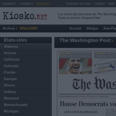
[ español ]
[ english ]
[ français ]
À propos de nous
Contact
Aide
Les Unes des journaux de The Washing
Toute la presse d'aujourd'hui
Archive
8/Nov/2009
Accueil
Afrique
Asie-Pa
États-Unis
The Washington Post
Alabama
Arizona
Californie
Colorado
Floride
Georgia
Illinois
Indiana
Maryland
Massachusetts
Michigan