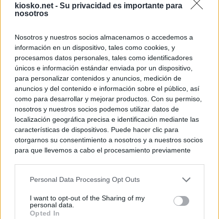
kiosko.net -
Su privacidad es importante para
nosotros
Nosotros y nuestros socios almacenamos o accedemos a
información en un dispositivo, tales como cookies, y
procesamos datos personales, tales como identificadores
únicos e información estándar enviada por un dispositivo,
para personalizar contenidos y anuncios, medición de
anuncios y del contenido e información sobre el público, así
como para desarrollar y mejorar productos. Con su permiso,
nosotros y nuestros socios podemos utilizar datos de
localización geográfica precisa e identificación mediante las
características de dispositivos. Puede hacer clic para
otorgarnos su consentimiento a nosotros y a nuestros socios
para que llevemos a cabo el procesamiento previamente
descrito. De forma alternativa, puede acceder a información
más detallada y cambiar sus preferencias antes de otorgar o
Personal Data Processing Opt Outs
negar su consentimiento. Tenga en cuenta que algún
procesamiento de sus datos personales puede no requerir
I want to opt-out of the Sharing of my
de su consentimiento, pero usted tiene el derecho de
personal data.
rechazar tal procesamiento. Sus preferencias se aplicarán
Opted In