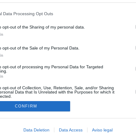
s en cualquier momento entrando de nuevo en este sitio web o visitan
privacidad.
l Data Processing Opt Outs
o opt-out of the Sharing of my personal data.
In
o opt-out of the Sale of my Personal Data.
In
to opt-out of processing my Personal Data for Targeted
ing.
In
o opt-out of Collection, Use, Retention, Sale, and/or Sharing
ersonal Data that Is Unrelated with the Purposes for which it
lected.
In
CONFIRM
Data Deletion
Data Access
Aviso legal