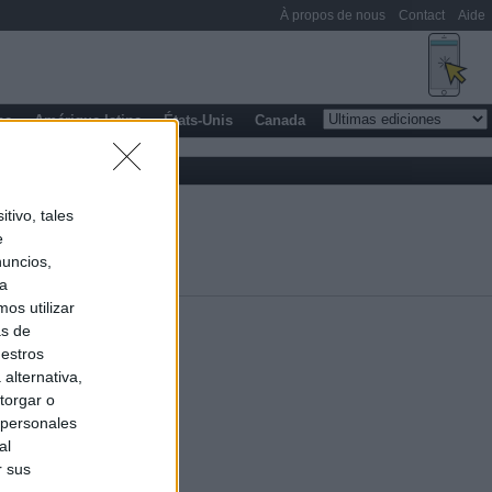
À propos de nous
Contact
Aide
pe
Amérique latine
États-Unis
Canada
tivo, tales
e
nuncios,
ra
os utilizar
as de
uestros
alternativa,
torgar o
 personales
al
r sus