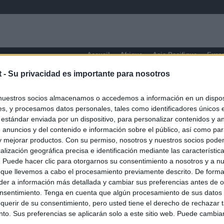
Accueil
Afrique
Asie-Pacifique
Euro
t -
Su privacidad es importante para nosotros
Barinas
nuestros socios almacenamos o accedemos a información en un disposi
s, y procesamos datos personales, tales como identificadores únicos 
 estándar enviada por un dispositivo, para personalizar contenidos y a
 anuncios y del contenido e información sobre el público, así como pa
 y mejorar productos. Con su permiso, nosotros y nuestros socios podem
alización geográfica precisa e identificación mediante las característic
s. Puede hacer clic para otorgarnos su consentimiento a nosotros y a n
 que llevemos a cabo el procesamiento previamente descrito. De forma 
er a información más detallada y cambiar sus preferencias antes de o
nsentimiento. Tenga en cuenta que algún procesamiento de sus datos
querir de su consentimiento, pero usted tiene el derecho de rechazar t
to. Sus preferencias se aplicarán solo a este sitio web. Puede cambia