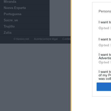
preferencia
Miranda
política de 
Nueva Esparta
Persona
Portuguesa
Sucre_ve
I want t
Trujillo
Opted 
Zulia
I want t
© Kiosko.net
Avertissement légal
Confidentialité et Cookies
Opted 
I want 
Advertis
Opted 
I want t
of my P
was col
Opted 