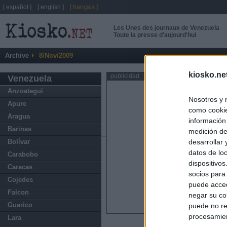
[ español ]
[ english ]
[ français ]
Les Unes des journaux de Venezuela
Toute la presse d'aujourd'hui
Archive
8/Nov/2009
kiosko.ne
publicidad
Venezuela
Anzoategui
Nosotros y 
Apure
como cookie
Aragua
información
Barinas
medición de
Bolívar
desarrollar
datos de loc
Carabobo
dispositivo
Caracas
socios para
Cojedes
puede acced
Falcon
negar su co
Guarico
puede no re
procesamien
Lara