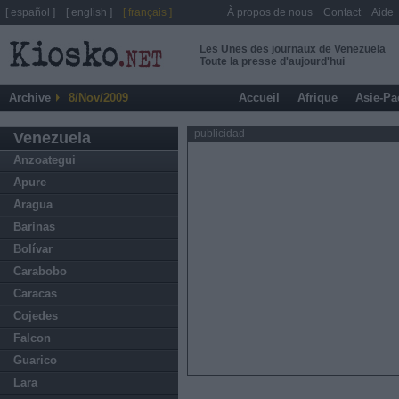
[ español ]
[ english ]
[ français ]
À propos de nous
Contact
Aide
Les Unes des journaux de Venezuela
Toute la presse d'aujourd'hui
Archive
8/Nov/2009
Accueil
Afrique
Asie-Pa
publicidad
Venezuela
Anzoategui
Apure
Aragua
Barinas
Bolívar
Carabobo
Caracas
Cojedes
Falcon
Guarico
Lara