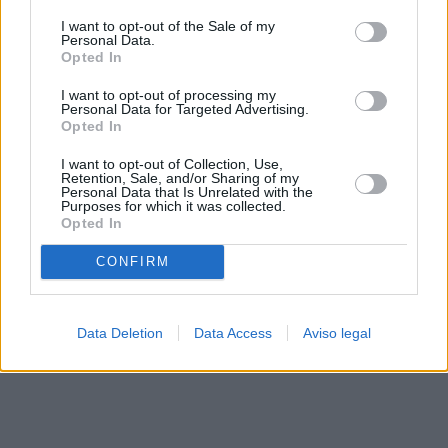
solo a este sitio web. Puede cambiar sus preferencias en
I want to opt-out of the Sale of my
cualquier momento entrando de nuevo en este sitio web o
Personal Data.
visitando nuestra política de privacidad.
Opted In
I want to opt-out of processing my
Personal Data for Targeted Advertising.
Opted In
I want to opt-out of Collection, Use,
Retention, Sale, and/or Sharing of my
Personal Data that Is Unrelated with the
Purposes for which it was collected.
Opted In
CONFIRM
Data Deletion
Data Access
Aviso legal