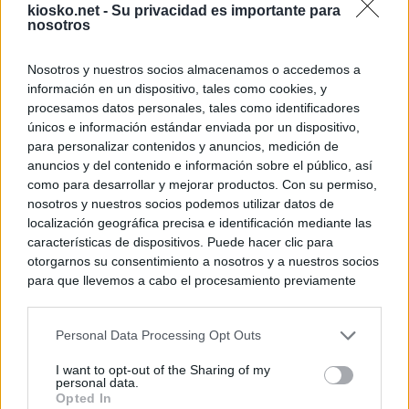
kiosko.net -
Su privacidad es importante para
nosotros
Nosotros y nuestros socios almacenamos o accedemos a
información en un dispositivo, tales como cookies, y
procesamos datos personales, tales como identificadores
únicos e información estándar enviada por un dispositivo,
para personalizar contenidos y anuncios, medición de
anuncios y del contenido e información sobre el público, así
como para desarrollar y mejorar productos. Con su permiso,
nosotros y nuestros socios podemos utilizar datos de
localización geográfica precisa e identificación mediante las
características de dispositivos. Puede hacer clic para
otorgarnos su consentimiento a nosotros y a nuestros socios
para que llevemos a cabo el procesamiento previamente
descrito. De forma alternativa, puede acceder a información
más detallada y cambiar sus preferencias antes de otorgar o
Personal Data Processing Opt Outs
negar su consentimiento. Tenga en cuenta que algún
procesamiento de sus datos personales puede no requerir
I want to opt-out of the Sharing of my
de su consentimiento, pero usted tiene el derecho de
personal data.
rechazar tal procesamiento. Sus preferencias se aplicarán
Opted In