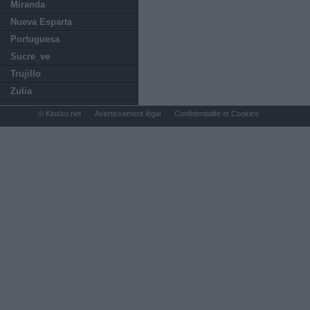
Miranda
Nueva Esparta
Portuguesa
Sucre_ve
Trujillo
Zulia
© Kiosko.net
Avertissement légal
Confidentialité et Cookies