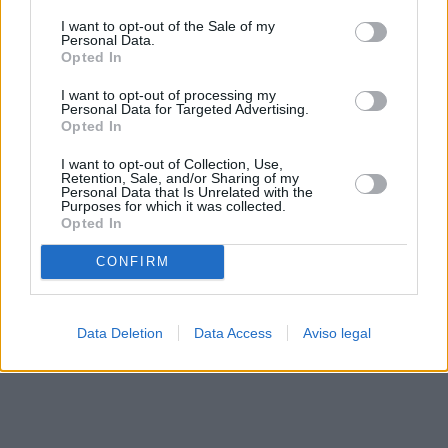
solo a este sitio web. Puede cambiar sus preferencias en
I want to opt-out of the Sale of my
cualquier momento entrando de nuevo en este sitio web o
Personal Data.
visitando nuestra política de privacidad.
Opted In
I want to opt-out of processing my
Personal Data for Targeted Advertising.
Opted In
I want to opt-out of Collection, Use,
Retention, Sale, and/or Sharing of my
Personal Data that Is Unrelated with the
Purposes for which it was collected.
Opted In
CONFIRM
Data Deletion
Data Access
Aviso legal