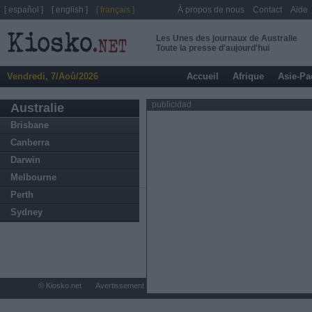
[ español ]
[ english ]
[ français ]
À propos de nous
Contact
Aide
Les Unes des journaux de Australie
Toute la presse d'aujourd'hui
Vendredi, 7/Aoû/2026
Accueil
Afrique
Asie-Pa
publicidad
Australie
Brisbane
Canberra
Darwin
Melbourne
Perth
Sydney
© Kiosko.net
Avertissement légal
Confidentialité et Cookies