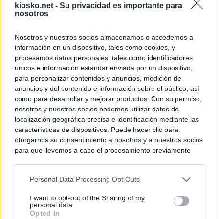
kiosko.net -
Su privacidad es importante para
nosotros
Nosotros y nuestros socios almacenamos o accedemos a
información en un dispositivo, tales como cookies, y
procesamos datos personales, tales como identificadores
únicos e información estándar enviada por un dispositivo,
para personalizar contenidos y anuncios, medición de
anuncios y del contenido e información sobre el público, así
como para desarrollar y mejorar productos. Con su permiso,
nosotros y nuestros socios podemos utilizar datos de
localización geográfica precisa e identificación mediante las
características de dispositivos. Puede hacer clic para
otorgarnos su consentimiento a nosotros y a nuestros socios
para que llevemos a cabo el procesamiento previamente
descrito. De forma alternativa, puede acceder a información
más detallada y cambiar sus preferencias antes de otorgar o
Personal Data Processing Opt Outs
negar su consentimiento. Tenga en cuenta que algún
procesamiento de sus datos personales puede no requerir
I want to opt-out of the Sharing of my
de su consentimiento, pero usted tiene el derecho de
personal data.
rechazar tal procesamiento. Sus preferencias se aplicarán
Opted In