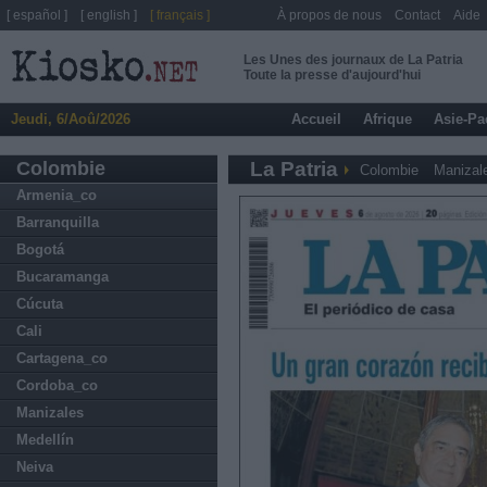
[ español ]
[ english ]
[ français ]
À propos de nous
Contact
Aide
Les Unes des journaux de La Patria
Toute la presse d'aujourd'hui
Jeudi, 6/Aoû/2026
Accueil
Afrique
Asie-Pa
Colombie
La Patria
Colombie
Manizal
Armenia_co
Barranquilla
Bogotá
Bucaramanga
Cúcuta
Cali
Cartagena_co
Cordoba_co
Manizales
Medellín
Neiva