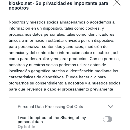
kiosko.net -
Su privacidad es importante para
nosotros
Nosotros y nuestros socios almacenamos o accedemos a
información en un dispositivo, tales como cookies, y
procesamos datos personales, tales como identificadores
únicos e información estándar enviada por un dispositivo,
para personalizar contenidos y anuncios, medición de
anuncios y del contenido e información sobre el público, así
como para desarrollar y mejorar productos. Con su permiso,
nosotros y nuestros socios podemos utilizar datos de
localización geográfica precisa e identificación mediante las
características de dispositivos. Puede hacer clic para
otorgarnos su consentimiento a nosotros y a nuestros socios
para que llevemos a cabo el procesamiento previamente
descrito. De forma alternativa, puede acceder a información
más detallada y cambiar sus preferencias antes de otorgar o
Personal Data Processing Opt Outs
negar su consentimiento. Tenga en cuenta que algún
procesamiento de sus datos personales puede no requerir
I want to opt-out of the Sharing of my
de su consentimiento, pero usted tiene el derecho de
personal data.
rechazar tal procesamiento. Sus preferencias se aplicarán
Opted In