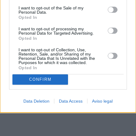
solo a este sitio web. Puede cambiar sus preferencias en
I want to opt-out of the Sale of my
cualquier momento entrando de nuevo en este sitio web o
Personal Data.
visitando nuestra política de privacidad.
Opted In
I want to opt-out of processing my
Personal Data for Targeted Advertising.
Opted In
I want to opt-out of Collection, Use,
Retention, Sale, and/or Sharing of my
Personal Data that Is Unrelated with the
Purposes for which it was collected.
Opted In
CONFIRM
Data Deletion
Data Access
Aviso legal