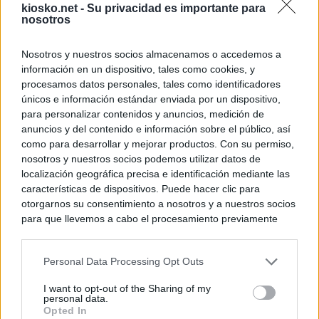
kiosko.net -
Su privacidad es importante para
nosotros
Nosotros y nuestros socios almacenamos o accedemos a
información en un dispositivo, tales como cookies, y
procesamos datos personales, tales como identificadores
únicos e información estándar enviada por un dispositivo,
para personalizar contenidos y anuncios, medición de
anuncios y del contenido e información sobre el público, así
como para desarrollar y mejorar productos. Con su permiso,
nosotros y nuestros socios podemos utilizar datos de
localización geográfica precisa e identificación mediante las
características de dispositivos. Puede hacer clic para
otorgarnos su consentimiento a nosotros y a nuestros socios
para que llevemos a cabo el procesamiento previamente
descrito. De forma alternativa, puede acceder a información
más detallada y cambiar sus preferencias antes de otorgar o
Personal Data Processing Opt Outs
negar su consentimiento. Tenga en cuenta que algún
procesamiento de sus datos personales puede no requerir
I want to opt-out of the Sharing of my
de su consentimiento, pero usted tiene el derecho de
personal data.
rechazar tal procesamiento. Sus preferencias se aplicarán
Opted In