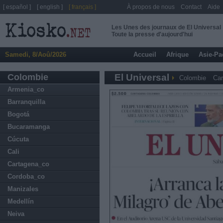
[ español ]
[ english ]
[ français ]
À propos de nous
Contact
Aide
Les Unes des journaux de El Universal
Toute la presse d'aujourd'hui
Samedi, 8/Aoû/2026
Accueil
Afrique
Asie-Pa
Colombie
El Universal
Colombie
Car
Armenia_co
Barranquilla
Bogotá
Bucaramanga
Cúcuta
Cali
Cartagena_co
Cordoba_co
Manizales
Medellín
Neiva