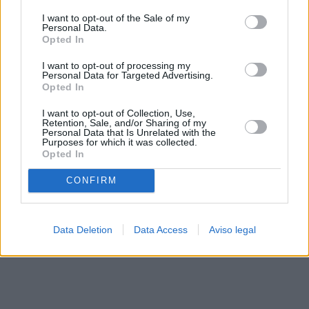
solo a este sitio web. Puede cambiar sus preferencias en
I want to opt-out of the Sale of my
cualquier momento entrando de nuevo en este sitio web o
Personal Data.
visitando nuestra política de privacidad.
Opted In
I want to opt-out of processing my
Personal Data for Targeted Advertising.
Opted In
I want to opt-out of Collection, Use,
Retention, Sale, and/or Sharing of my
Personal Data that Is Unrelated with the
Purposes for which it was collected.
Opted In
CONFIRM
Data Deletion
Data Access
Aviso legal