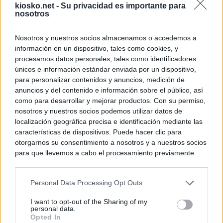
kiosko.net -
Su privacidad es importante para
nosotros
Nosotros y nuestros socios almacenamos o accedemos a
información en un dispositivo, tales como cookies, y
procesamos datos personales, tales como identificadores
únicos e información estándar enviada por un dispositivo,
para personalizar contenidos y anuncios, medición de
anuncios y del contenido e información sobre el público, así
como para desarrollar y mejorar productos. Con su permiso,
nosotros y nuestros socios podemos utilizar datos de
localización geográfica precisa e identificación mediante las
características de dispositivos. Puede hacer clic para
otorgarnos su consentimiento a nosotros y a nuestros socios
para que llevemos a cabo el procesamiento previamente
descrito. De forma alternativa, puede acceder a información
más detallada y cambiar sus preferencias antes de otorgar o
Personal Data Processing Opt Outs
negar su consentimiento. Tenga en cuenta que algún
procesamiento de sus datos personales puede no requerir
I want to opt-out of the Sharing of my
de su consentimiento, pero usted tiene el derecho de
personal data.
rechazar tal procesamiento. Sus preferencias se aplicarán
Opted In