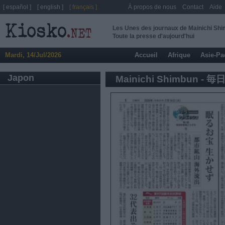
[ español ]
[ english ]
[ français ]
À propos de nous
Contact
Aide
Les Unes des journaux de Mainichi 
Toute la presse d'aujourd'hui
Mardi, 14/Jul/2026
Accueil
Afrique
Asie-Pa
Japon
Mainichi Shimbun - 