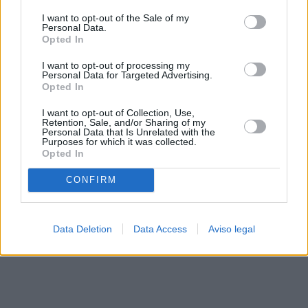
solo a este sitio web. Puede cambiar sus preferencias en
I want to opt-out of the Sale of my
cualquier momento entrando de nuevo en este sitio web o
Personal Data.
visitando nuestra política de privacidad.
Opted In
I want to opt-out of processing my
Personal Data for Targeted Advertising.
Opted In
I want to opt-out of Collection, Use,
Retention, Sale, and/or Sharing of my
Personal Data that Is Unrelated with the
Purposes for which it was collected.
Opted In
CONFIRM
Data Deletion
Data Access
Aviso legal