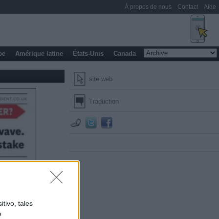
À propos de nous
Contact
Aide
pe
Amérique latine
États-Unis
Canada
site web
Traduction
tivo, tales
e