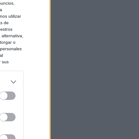
nuncios,
ra
os utilizar
as de
uestros
alternativa,
torgar o
 personales
al
r sus
do nuestra