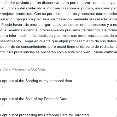
 estándar enviada por un dispositivo, para personalizar contenidos y a
 anuncios y del contenido e información sobre el público, así como pa
 y mejorar productos. Con su permiso, nosotros y nuestros socios podem
alización geográfica precisa e identificación mediante las característic
s. Puede hacer clic para otorgarnos su consentimiento a nosotros y a n
 que llevemos a cabo el procesamiento previamente descrito. De forma 
er a información más detallada y cambiar sus preferencias antes de o
nsentimiento. Tenga en cuenta que algún procesamiento de sus datos
querir de su consentimiento, pero usted tiene el derecho de rechazar t
to. Sus preferencias se aplicarán solo a este sitio web. Puede cambia
s en cualquier momento entrando de nuevo en este sitio web o visitan
privacidad.
l Data Processing Opt Outs
o opt-out of the Sharing of my personal data.
In
o opt-out of the Sale of my Personal Data.
In
to opt-out of processing my Personal Data for Targeted