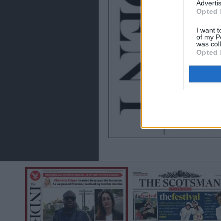
Advertis
Opted 
I want t
of my P
was col
Opted 