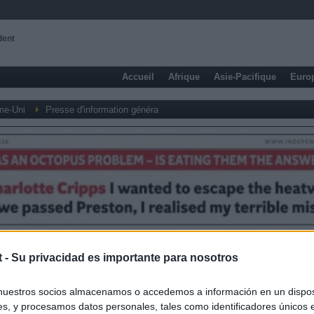
dent
Accueil
Afrique
Asie-Pacifique
Euro
me-Uni
Presse d'information généra
t -
Su privacidad es importante para nosotros
nuestros socios almacenamos o accedemos a información en un disposi
s, y procesamos datos personales, tales como identificadores únicos 