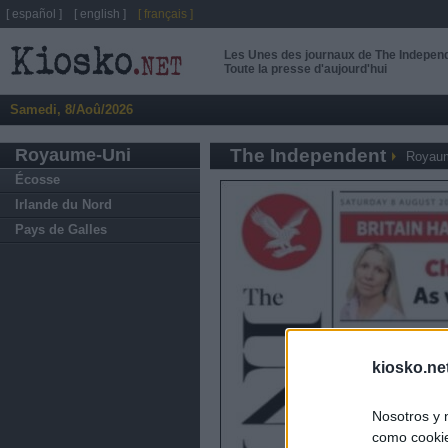
[ español ]
[ english ]
[ français ]
Les Unes des journaux de The Indepen
Toute la presse d'aujourd'hui
Samedi, 8/Aoû/2026
Royaume-Uni
The Independent
Royau
Écosse
Irlande du Nord
Pays de Galles
kiosko.ne
Nosotros y 
como cookie