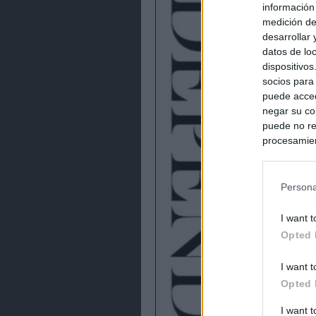
información
medición de
desarrollar
datos de loc
dispositivo
socios para
puede acced
negar su co
puede no re
procesamien
preferencia
política de 
Persona
I want t
Opted 
I want t
Opted 
I want 