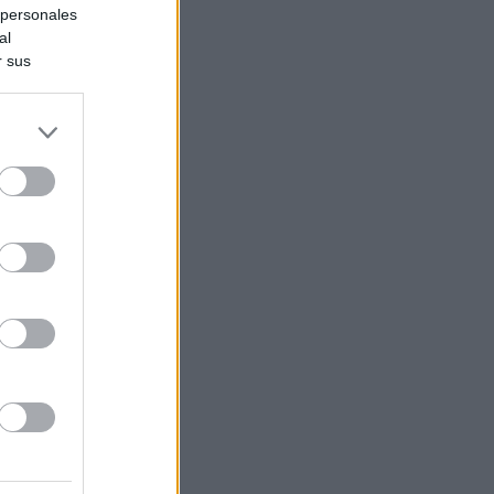
 personales
al
r sus
do nuestra