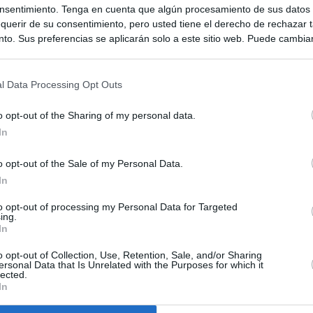
nsentimiento. Tenga en cuenta que algún procesamiento de sus datos
querir de su consentimiento, pero usted tiene el derecho de rechazar t
to. Sus preferencias se aplicarán solo a este sitio web. Puede cambia
s en cualquier momento entrando de nuevo en este sitio web o visitan
privacidad.
l Data Processing Opt Outs
o opt-out of the Sharing of my personal data.
In
o opt-out of the Sale of my Personal Data.
In
to opt-out of processing my Personal Data for Targeted
ing.
In
o opt-out of Collection, Use, Retention, Sale, and/or Sharing
ersonal Data that Is Unrelated with the Purposes for which it
lected.
In