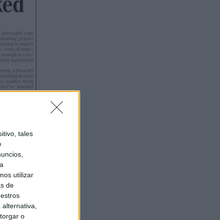
tivo, tales
e
nuncios,
ra
os utilizar
as de
uestros
alternativa,
torgar o