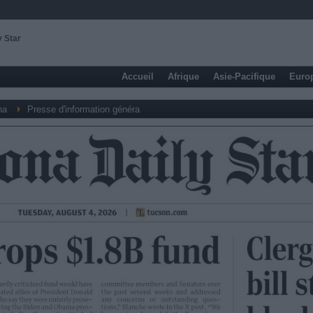
y Star
Accueil
Afrique
Asie-Pacifique
Euro
na
Presse d'information généra