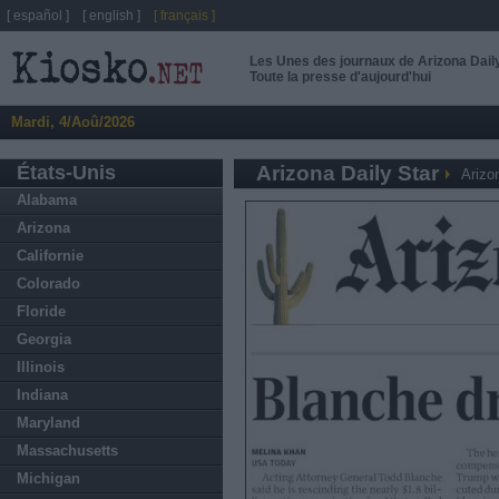
[ español ]
[ english ]
[ français ]
Les Unes des journaux de Arizona Dail
Toute la presse d'aujourd'hui
Mardi, 4/Aoû/2026
États-Unis
Arizona Daily Star
Arizo
Alabama
Arizona
Californie
Colorado
Floride
Georgia
Illinois
Indiana
Maryland
Massachusetts
Michigan