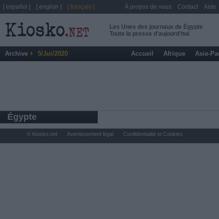
[ español ]
[ english ]
[ français ]
À propos de nous
Contact
Aide
Les Unes des journaux de Égypte
Toute la presse d'aujourd'hui
Archive
5/Jui/2020
Accueil
Afrique
Asie-Pa
Égypte
© Kiosko.net
Avertissement légal
Confidentialité et Cookies