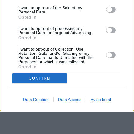
solo a este sitio web. Puede cambiar sus preferencias en
I want to opt-out of the Sale of my
cualquier momento entrando de nuevo en este sitio web o
Personal Data.
visitando nuestra política de privacidad.
Opted In
I want to opt-out of processing my
Personal Data for Targeted Advertising.
Opted In
I want to opt-out of Collection, Use,
Retention, Sale, and/or Sharing of my
Personal Data that Is Unrelated with the
Purposes for which it was collected.
Opted In
CONFIRM
Data Deletion
Data Access
Aviso legal