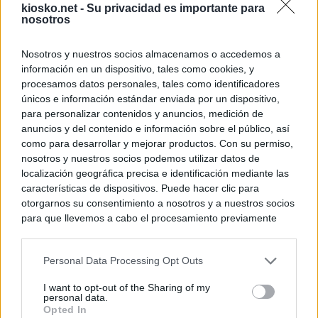
kiosko.net -
Su privacidad es importante para
nosotros
Nosotros y nuestros socios almacenamos o accedemos a
información en un dispositivo, tales como cookies, y
procesamos datos personales, tales como identificadores
únicos e información estándar enviada por un dispositivo,
para personalizar contenidos y anuncios, medición de
anuncios y del contenido e información sobre el público, así
como para desarrollar y mejorar productos. Con su permiso,
nosotros y nuestros socios podemos utilizar datos de
localización geográfica precisa e identificación mediante las
características de dispositivos. Puede hacer clic para
otorgarnos su consentimiento a nosotros y a nuestros socios
para que llevemos a cabo el procesamiento previamente
descrito. De forma alternativa, puede acceder a información
más detallada y cambiar sus preferencias antes de otorgar o
Personal Data Processing Opt Outs
negar su consentimiento. Tenga en cuenta que algún
procesamiento de sus datos personales puede no requerir
I want to opt-out of the Sharing of my
de su consentimiento, pero usted tiene el derecho de
personal data.
rechazar tal procesamiento. Sus preferencias se aplicarán
Opted In