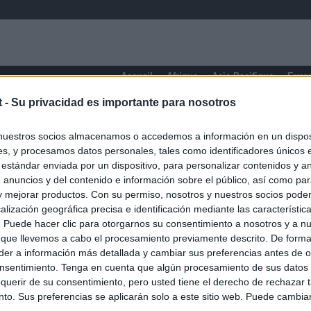
Accueil
Afrique
Asie-Pacifique
Euro
t -
Su privacidad es importante para nosotros
nuestros socios almacenamos o accedemos a información en un disposi
s, y procesamos datos personales, tales como identificadores únicos 
 estándar enviada por un dispositivo, para personalizar contenidos y a
 anuncios y del contenido e información sobre el público, así como pa
 y mejorar productos. Con su permiso, nosotros y nuestros socios podem
alización geográfica precisa e identificación mediante las característic
s. Puede hacer clic para otorgarnos su consentimiento a nosotros y a n
 que llevemos a cabo el procesamiento previamente descrito. De forma 
er a información más detallada y cambiar sus preferencias antes de o
nsentimiento. Tenga en cuenta que algún procesamiento de sus datos
querir de su consentimiento, pero usted tiene el derecho de rechazar t
to. Sus preferencias se aplicarán solo a este sitio web. Puede cambia