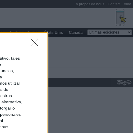
À propos de nous
Contact
Aide
pe
Amérique latine
États-Unis
Canada
tivo, tales
e
nuncios,
ra
os utilizar
as de
uestros
alternativa,
torgar o
 personales
al
r sus