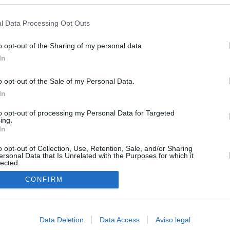
s en cualquier momento entrando de nuevo en este sitio web o visitan
privacidad.
l Data Processing Opt Outs
o opt-out of the Sharing of my personal data.
In
o opt-out of the Sale of my Personal Data.
In
to opt-out of processing my Personal Data for Targeted
ing.
In
o opt-out of Collection, Use, Retention, Sale, and/or Sharing
ersonal Data that Is Unrelated with the Purposes for which it
lected.
In
CONFIRM
Data Deletion
Data Access
Aviso legal