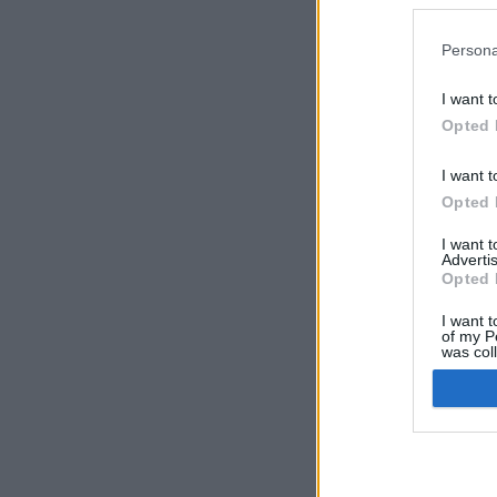
preferencia
política de 
Persona
I want t
Opted 
I want t
Opted 
I want 
Advertis
Opted 
I want t
of my P
was col
Opted 