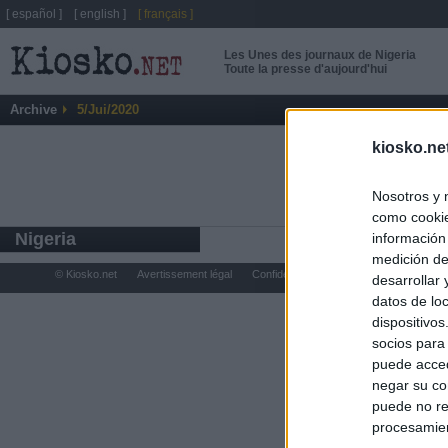
[ español ]
[ english ]
[ français ]
Les Unes des journaux de Nigeria
Toute la presse d'aujourd'hui
Archive
5/Jui/2020
kiosko.ne
Nosotros y 
como cookie
Nigeria
información
medición de
© Kiosko.net
Avertissement légal
Confidentialité et Cookies
desarrollar
datos de loc
dispositivo
socios para
puede acced
negar su co
puede no re
procesamien