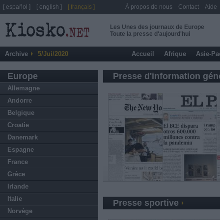
[ español ]
[ english ]
[ français ]
À propos de nous
Contact
Aide
Les Unes des journaux de Europe
Toute la presse d'aujourd'hui
Archive
5/Jui/2020
Accueil
Afrique
Asie-Pa
Europe
Presse d'information gén
Allemagne
Andorre
Belgique
Croatie
Danemark
Espagne
France
Grèce
Irlande
Italie
Presse sportive
Norvège