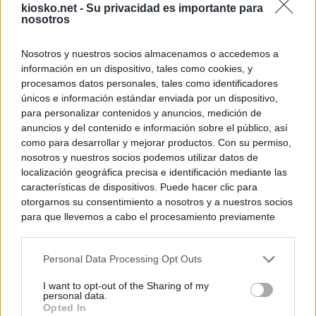
kiosko.net -
Su privacidad es importante para
nosotros
Nosotros y nuestros socios almacenamos o accedemos a
información en un dispositivo, tales como cookies, y
procesamos datos personales, tales como identificadores
únicos e información estándar enviada por un dispositivo,
para personalizar contenidos y anuncios, medición de
anuncios y del contenido e información sobre el público, así
como para desarrollar y mejorar productos. Con su permiso,
nosotros y nuestros socios podemos utilizar datos de
localización geográfica precisa e identificación mediante las
características de dispositivos. Puede hacer clic para
otorgarnos su consentimiento a nosotros y a nuestros socios
para que llevemos a cabo el procesamiento previamente
descrito. De forma alternativa, puede acceder a información
más detallada y cambiar sus preferencias antes de otorgar o
Personal Data Processing Opt Outs
negar su consentimiento. Tenga en cuenta que algún
procesamiento de sus datos personales puede no requerir
I want to opt-out of the Sharing of my
de su consentimiento, pero usted tiene el derecho de
personal data.
rechazar tal procesamiento. Sus preferencias se aplicarán
Opted In