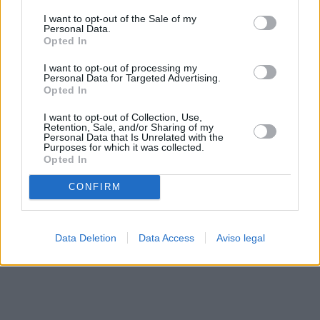
solo a este sitio web. Puede cambiar sus preferencias en
I want to opt-out of the Sale of my
cualquier momento entrando de nuevo en este sitio web o
Personal Data.
visitando nuestra política de privacidad.
Opted In
I want to opt-out of processing my
Personal Data for Targeted Advertising.
Opted In
I want to opt-out of Collection, Use,
Retention, Sale, and/or Sharing of my
Personal Data that Is Unrelated with the
Purposes for which it was collected.
Opted In
CONFIRM
Data Deletion
Data Access
Aviso legal