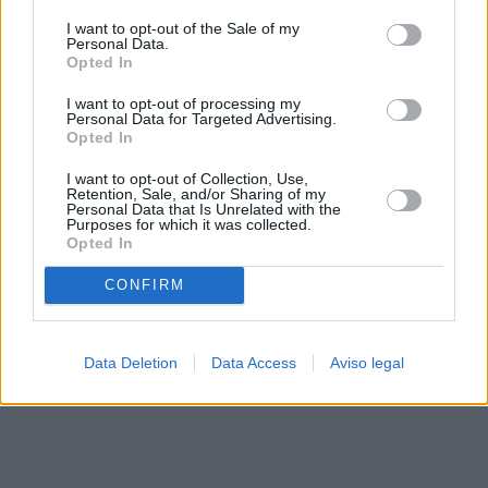
solo a este sitio web. Puede cambiar sus preferencias en
I want to opt-out of the Sale of my
cualquier momento entrando de nuevo en este sitio web o
Personal Data.
visitando nuestra política de privacidad.
Opted In
I want to opt-out of processing my
Personal Data for Targeted Advertising.
Opted In
I want to opt-out of Collection, Use,
Retention, Sale, and/or Sharing of my
Personal Data that Is Unrelated with the
Purposes for which it was collected.
Opted In
CONFIRM
Data Deletion
Data Access
Aviso legal