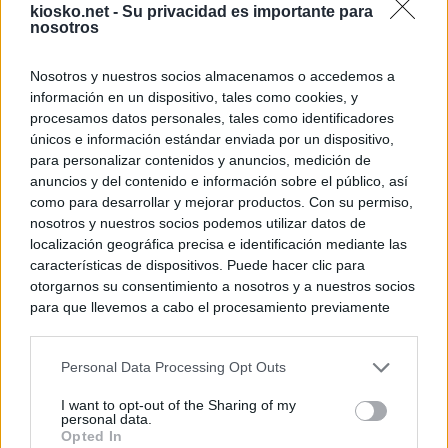
kiosko.net -
Su privacidad es importante para
nosotros
Nosotros y nuestros socios almacenamos o accedemos a
información en un dispositivo, tales como cookies, y
procesamos datos personales, tales como identificadores
únicos e información estándar enviada por un dispositivo,
para personalizar contenidos y anuncios, medición de
anuncios y del contenido e información sobre el público, así
como para desarrollar y mejorar productos. Con su permiso,
nosotros y nuestros socios podemos utilizar datos de
localización geográfica precisa e identificación mediante las
características de dispositivos. Puede hacer clic para
otorgarnos su consentimiento a nosotros y a nuestros socios
para que llevemos a cabo el procesamiento previamente
descrito. De forma alternativa, puede acceder a información
más detallada y cambiar sus preferencias antes de otorgar o
Personal Data Processing Opt Outs
negar su consentimiento. Tenga en cuenta que algún
procesamiento de sus datos personales puede no requerir
I want to opt-out of the Sharing of my
de su consentimiento, pero usted tiene el derecho de
personal data.
rechazar tal procesamiento. Sus preferencias se aplicarán
Opted In