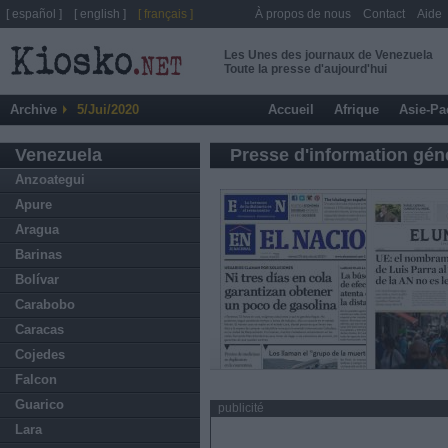
[ español ]
[ english ]
[ français ]
À propos de nous
Contact
Aide
Les Unes des journaux de Venezuela
Toute la presse d'aujourd'hui
Archive
5/Jui/2020
Accueil
Afrique
Asie-Pa
Venezuela
Presse d'information gén
Anzoategui
Apure
Aragua
Barinas
Bolívar
Carabobo
Caracas
Cojedes
Falcon
Guarico
publicité
Lara