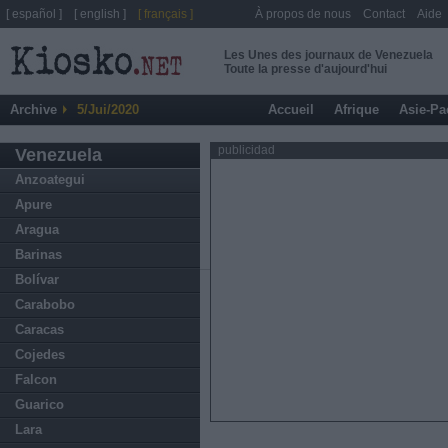
[ español ]
[ english ]
[ français ]
À propos de nous
Contact
Aide
Les Unes des journaux de Venezuela
Toute la presse d'aujourd'hui
Archive
5/Jui/2020
Accueil
Afrique
Asie-Pa
publicidad
Venezuela
Anzoategui
Apure
Aragua
Barinas
Bolívar
Carabobo
Caracas
Cojedes
Falcon
Guarico
Lara