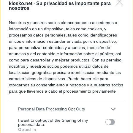
kiosko.net -
Su privacidad es importante para
nosotros
Nosotros y nuestros socios almacenamos o accedemos a
información en un dispositivo, tales como cookies, y
procesamos datos personales, tales como identificadores
únicos e información estándar enviada por un dispositivo,
para personalizar contenidos y anuncios, medición de
anuncios y del contenido e información sobre el público, así
como para desarrollar y mejorar productos. Con su permiso,
nosotros y nuestros socios podemos utilizar datos de
localización geográfica precisa e identificación mediante las
características de dispositivos. Puede hacer clic para
otorgarnos su consentimiento a nosotros y a nuestros socios
para que llevemos a cabo el procesamiento previamente
descrito. De forma alternativa, puede acceder a información
más detallada y cambiar sus preferencias antes de otorgar o
Personal Data Processing Opt Outs
negar su consentimiento. Tenga en cuenta que algún
procesamiento de sus datos personales puede no requerir
I want to opt-out of the Sharing of my
de su consentimiento, pero usted tiene el derecho de
personal data.
rechazar tal procesamiento. Sus preferencias se aplicarán
Opted In