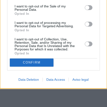
solo a este sitio web. Puede cambiar sus preferencias en
I want to opt-out of the Sale of my
cualquier momento entrando de nuevo en este sitio web o
Personal Data.
visitando nuestra política de privacidad.
Opted In
I want to opt-out of processing my
Personal Data for Targeted Advertising.
Opted In
I want to opt-out of Collection, Use,
Retention, Sale, and/or Sharing of my
Personal Data that Is Unrelated with the
Purposes for which it was collected.
Opted In
CONFIRM
Data Deletion
Data Access
Aviso legal