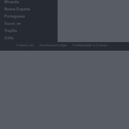
Miranda
Nueva Esparta
Portuguesa
Sucre_ve
Trujillo
Zulia
© Kiosko.net
Avertissement légal
Confidentialité et Cookies