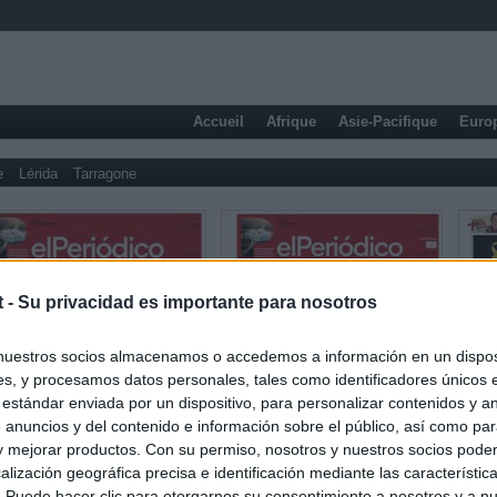
Accueil
Afrique
Asie-Pacifique
Euro
e
Lérida
Tarragone
t -
Su privacidad es importante para nosotros
nuestros socios almacenamos o accedemos a información en un disposi
s, y procesamos datos personales, tales como identificadores únicos 
 estándar enviada por un dispositivo, para personalizar contenidos y a
 anuncios y del contenido e información sobre el público, así como pa
 y mejorar productos. Con su permiso, nosotros y nuestros socios podem
Presse sportive
alización geográfica precisa e identificación mediante las característic
s. Puede hacer clic para otorgarnos su consentimiento a nosotros y a n