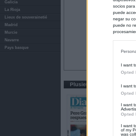
Galicia
socios para
La Rioja
puede acced
Lieux de souverainetié
negar su co
Madrid
puede no re
procesamien
Murcie
preferencia
Navarre
política de 
Pays basque
Persona
I want t
Opted 
Plusieurs journaux de Ca
I want t
Opted 
I want 
Advertis
Opted 
I want t
of my P
was col