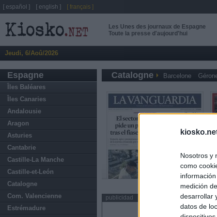
[ español ]
[ english ]
[ français ]
Les Unes des journaux de Espagne
Toute la presse d'aujourd'hui
Jeudi, 6/Aoû/2026
Espagne
Catalogne
Barcelone
Géron
Îles Baléares
Îles Canaries
Andalousie
Aragon
kiosko.ne
Asturies
Cantabrie
Nosotros y 
Castille-La Manche
como cookie
Castille-et-León
información
Catalogne
medición de
desarrollar
Com. Valencienne
publicidad
datos de loc
Estrémadure
dispositivo