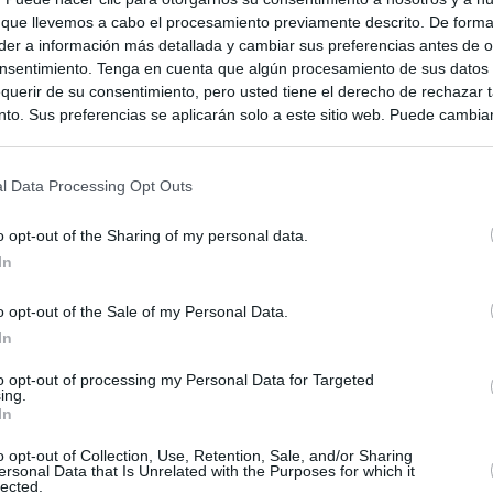
 que llevemos a cabo el procesamiento previamente descrito. De forma 
er a información más detallada y cambiar sus preferencias antes de o
nsentimiento. Tenga en cuenta que algún procesamiento de sus datos
querir de su consentimiento, pero usted tiene el derecho de rechazar t
to. Sus preferencias se aplicarán solo a este sitio web. Puede cambia
s en cualquier momento entrando de nuevo en este sitio web o visitan
privacidad.
l Data Processing Opt Outs
o opt-out of the Sharing of my personal data.
In
talogne
o opt-out of the Sale of my Personal Data.
In
to opt-out of processing my Personal Data for Targeted
ing.
In
o opt-out of Collection, Use, Retention, Sale, and/or Sharing
ersonal Data that Is Unrelated with the Purposes for which it
lected.