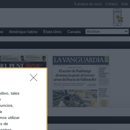
À propos de nous
Contact
Aide
pe
Amérique latine
États-Unis
Canada
tivo, tales
e
nuncios,
ra
os utilizar
as de
uestros