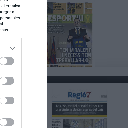
alternativa,
torgar o
 personales
al
r sus
do nuestra