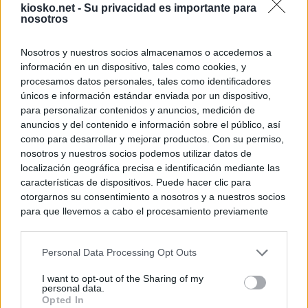
kiosko.net -
Su privacidad es importante para
nosotros
Nosotros y nuestros socios almacenamos o accedemos a
información en un dispositivo, tales como cookies, y
procesamos datos personales, tales como identificadores
únicos e información estándar enviada por un dispositivo,
para personalizar contenidos y anuncios, medición de
anuncios y del contenido e información sobre el público, así
como para desarrollar y mejorar productos. Con su permiso,
nosotros y nuestros socios podemos utilizar datos de
localización geográfica precisa e identificación mediante las
características de dispositivos. Puede hacer clic para
otorgarnos su consentimiento a nosotros y a nuestros socios
para que llevemos a cabo el procesamiento previamente
descrito. De forma alternativa, puede acceder a información
más detallada y cambiar sus preferencias antes de otorgar o
Personal Data Processing Opt Outs
negar su consentimiento. Tenga en cuenta que algún
procesamiento de sus datos personales puede no requerir
I want to opt-out of the Sharing of my
de su consentimiento, pero usted tiene el derecho de
personal data.
rechazar tal procesamiento. Sus preferencias se aplicarán
Opted In