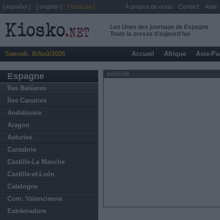
[ español ]
[ english ]
[ français ]
À propos de nous
Contact
Aide
Les Unes des journaux de Espagne
Toute la presse d'aujourd'hui
Samedi, 8/Aoû/2026
Accueil
Afrique
Asie-Pa
publicité
Espagne
Îles Baléares
Îles Canaries
Andalousie
Aragon
Asturies
Cantabrie
Castille-La Manche
Castille-et-León
Catalogne
Com. Valencienne
Estrémadure