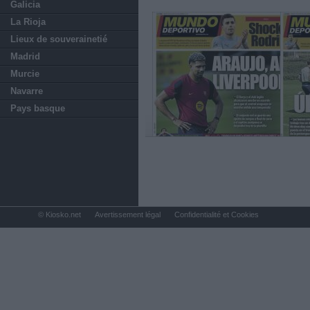
Galicia
La Rioja
Lieux de souverainetié
Madrid
Murcie
Navarre
Pays basque
© Kiosko.net
Avertissement légal
Confidentialité et Cookies