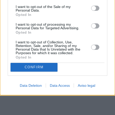
solo a este sitio web. Puede cambiar sus preferencias en
I want to opt-out of the Sale of my
cualquier momento entrando de nuevo en este sitio web o
Personal Data.
visitando nuestra política de privacidad.
Opted In
I want to opt-out of processing my
Personal Data for Targeted Advertising.
Opted In
I want to opt-out of Collection, Use,
Retention, Sale, and/or Sharing of my
Personal Data that Is Unrelated with the
Purposes for which it was collected.
Opted In
CONFIRM
Data Deletion
Data Access
Aviso legal