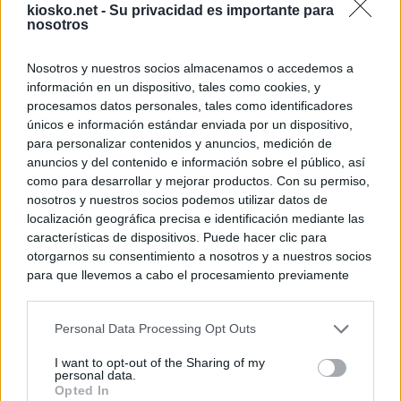
kiosko.net -
Su privacidad es importante para
nosotros
Nosotros y nuestros socios almacenamos o accedemos a
información en un dispositivo, tales como cookies, y
procesamos datos personales, tales como identificadores
únicos e información estándar enviada por un dispositivo,
para personalizar contenidos y anuncios, medición de
anuncios y del contenido e información sobre el público, así
como para desarrollar y mejorar productos. Con su permiso,
nosotros y nuestros socios podemos utilizar datos de
localización geográfica precisa e identificación mediante las
características de dispositivos. Puede hacer clic para
otorgarnos su consentimiento a nosotros y a nuestros socios
para que llevemos a cabo el procesamiento previamente
descrito. De forma alternativa, puede acceder a información
más detallada y cambiar sus preferencias antes de otorgar o
Personal Data Processing Opt Outs
negar su consentimiento. Tenga en cuenta que algún
procesamiento de sus datos personales puede no requerir
I want to opt-out of the Sharing of my
de su consentimiento, pero usted tiene el derecho de
personal data.
rechazar tal procesamiento. Sus preferencias se aplicarán
Opted In