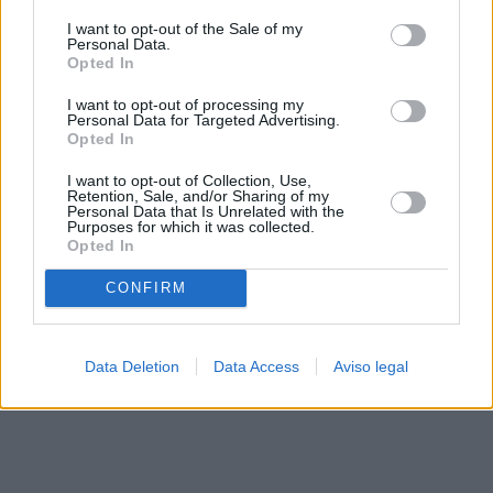
solo a este sitio web. Puede cambiar sus preferencias en
I want to opt-out of the Sale of my
cualquier momento entrando de nuevo en este sitio web o
Personal Data.
visitando nuestra política de privacidad.
Opted In
I want to opt-out of processing my
Personal Data for Targeted Advertising.
Opted In
I want to opt-out of Collection, Use,
Retention, Sale, and/or Sharing of my
Personal Data that Is Unrelated with the
Purposes for which it was collected.
Opted In
CONFIRM
Data Deletion
Data Access
Aviso legal