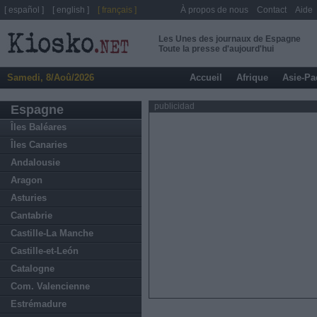
[ español ]
[ english ]
[ français ]
À propos de nous
Contact
Aide
Les Unes des journaux de Espagne
Toute la presse d'aujourd'hui
Samedi, 8/Aoû/2026
Accueil
Afrique
Asie-Pa
publicidad
Espagne
Îles Baléares
Îles Canaries
Andalousie
Aragon
Asturies
Cantabrie
Castille-La Manche
Castille-et-León
Catalogne
Com. Valencienne
Estrémadure