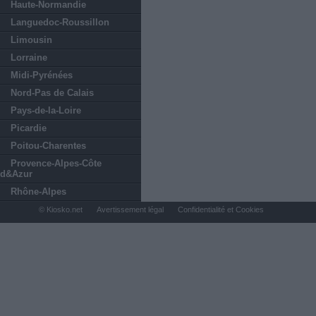
Haute-Normandie
Languedoc-Roussillon
Limousin
Lorraine
Midi-Pyrénées
Nord-Pas de Calais
Pays-de-la-Loire
Picardie
Poitou-Charentes
Provence-Alpes-Côte
d&Azur
Rhône-Alpes
© Kiosko.net
Avertissement légal
Confidentialité et Cookies