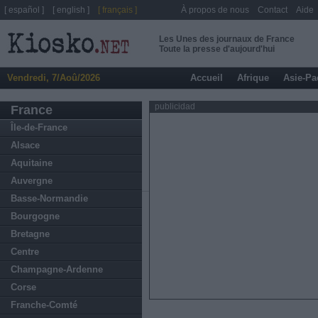
[ español ]
[ english ]
[ français ]
À propos de nous
Contact
Aide
Les Unes des journaux de France
Toute la presse d'aujourd'hui
Vendredi, 7/Aoû/2026
Accueil
Afrique
Asie-Pa
publicidad
France
Île-de-France
Alsace
Aquitaine
Auvergne
Basse-Normandie
Bourgogne
Bretagne
Centre
Champagne-Ardenne
Corse
Franche-Comté