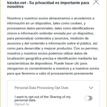
kiosko.net -
Su privacidad es importante para
nosotros
Nosotros y nuestros socios almacenamos o accedemos a
información en un dispositivo, tales como cookies, y
procesamos datos personales, tales como identificadores
únicos e información estándar enviada por un dispositivo,
para personalizar contenidos y anuncios, medición de
anuncios y del contenido e información sobre el público, así
como para desarrollar y mejorar productos. Con su permiso,
nosotros y nuestros socios podemos utilizar datos de
localización geográfica precisa e identificación mediante las
características de dispositivos. Puede hacer clic para
otorgarnos su consentimiento a nosotros y a nuestros socios
para que llevemos a cabo el procesamiento previamente
descrito. De forma alternativa, puede acceder a información
más detallada y cambiar sus preferencias antes de otorgar o
Personal Data Processing Opt Outs
negar su consentimiento. Tenga en cuenta que algún
procesamiento de sus datos personales puede no requerir
I want to opt-out of the Sharing of my
de su consentimiento, pero usted tiene el derecho de
personal data.
rechazar tal procesamiento. Sus preferencias se aplicarán
Opted In