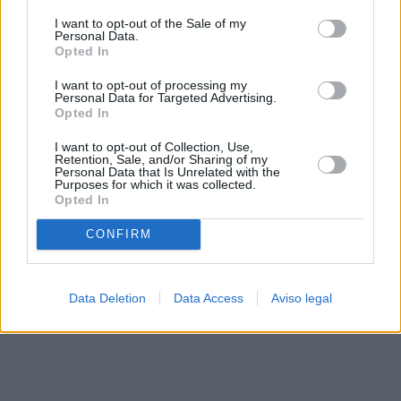
solo a este sitio web. Puede cambiar sus preferencias en
I want to opt-out of the Sale of my
cualquier momento entrando de nuevo en este sitio web o
Personal Data.
visitando nuestra política de privacidad.
Opted In
I want to opt-out of processing my
Personal Data for Targeted Advertising.
Opted In
I want to opt-out of Collection, Use,
Retention, Sale, and/or Sharing of my
Personal Data that Is Unrelated with the
Purposes for which it was collected.
Opted In
CONFIRM
Data Deletion
Data Access
Aviso legal