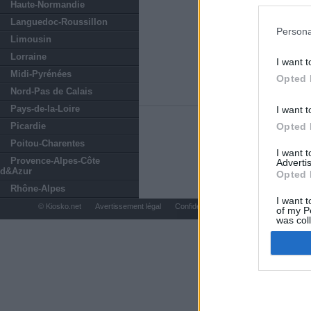
preferencia
Haute-Normandie
política de 
Languedoc-Roussillon
Persona
Limousin
Lorraine
I want t
Midi-Pyrénées
Opted 
Nord-Pas de Calais
Pays-de-la-Loire
I want t
Picardie
Opted 
Poitou-Charentes
I want 
Provence-Alpes-Côte
Advertis
d&Azur
Opted 
Rhône-Alpes
I want t
© Kiosko.net
Avertissement légal
Confidentialité et Cookies
of my P
was col
Opted 