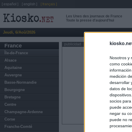
[ español ]
[ english ]
[ français ]
Les Unes des journaux de France
Toute la presse d'aujourd'hui
Jeudi, 6/Aoû/2026
kiosko.ne
publicidad
France
Île-de-France
Nosotros y 
Alsace
como cookie
Aquitaine
información
Auvergne
medición de
Basse-Normandie
desarrollar
datos de loc
Bourgogne
dispositivo
Bretagne
socios para
Centre
puede acced
Champagne-Ardenne
negar su co
Corse
puede no re
procesamien
Franche-Comté