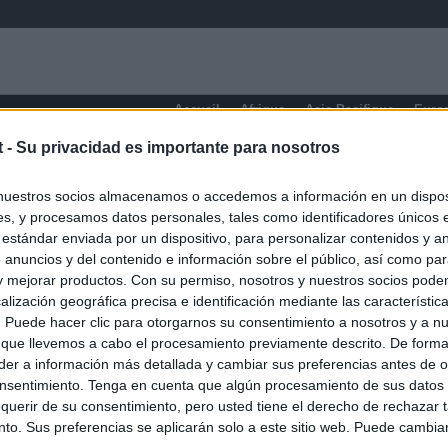
Accueil
Afrique
Asie-Pacifique
Euro
t -
Su privacidad es importante para nosotros
Corse
nuestros socios almacenamos o accedemos a información en un disposi
s, y procesamos datos personales, tales como identificadores únicos 
 estándar enviada por un dispositivo, para personalizar contenidos y a
 anuncios y del contenido e información sobre el público, así como pa
 y mejorar productos. Con su permiso, nosotros y nuestros socios podem
alización geográfica precisa e identificación mediante las característic
s. Puede hacer clic para otorgarnos su consentimiento a nosotros y a n
 que llevemos a cabo el procesamiento previamente descrito. De forma 
er a información más detallada y cambiar sus preferencias antes de o
nsentimiento. Tenga en cuenta que algún procesamiento de sus datos
querir de su consentimiento, pero usted tiene el derecho de rechazar t
to. Sus preferencias se aplicarán solo a este sitio web. Puede cambia