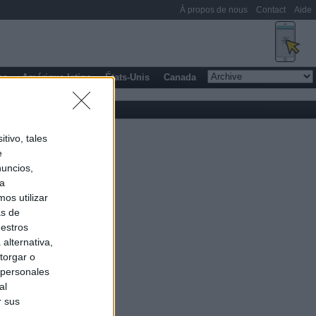
À propos de nous
Contact
Aide
pe
Amérique latine
États-Unis
Canada
tivo, tales
e
nuncios,
ra
os utilizar
as de
uestros
alternativa,
torgar o
 personales
al
r sus