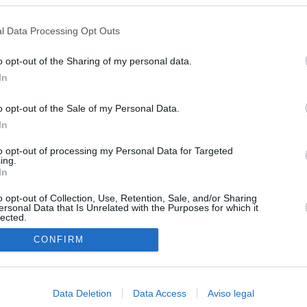
s en cualquier momento entrando de nuevo en este sitio web o visitan
privacidad.
l Data Processing Opt Outs
o opt-out of the Sharing of my personal data.
In
o opt-out of the Sale of my Personal Data.
In
to opt-out of processing my Personal Data for Targeted
ing.
In
o opt-out of Collection, Use, Retention, Sale, and/or Sharing
ersonal Data that Is Unrelated with the Purposes for which it
lected.
In
CONFIRM
Data Deletion
Data Access
Aviso legal