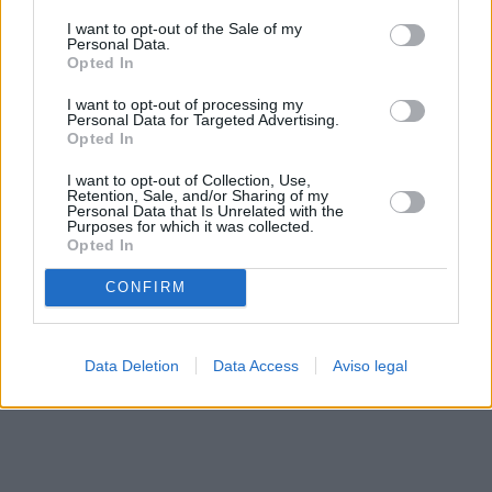
solo a este sitio web. Puede cambiar sus preferencias en
I want to opt-out of the Sale of my
cualquier momento entrando de nuevo en este sitio web o
Personal Data.
visitando nuestra política de privacidad.
Opted In
I want to opt-out of processing my
Personal Data for Targeted Advertising.
Opted In
I want to opt-out of Collection, Use,
Retention, Sale, and/or Sharing of my
Personal Data that Is Unrelated with the
Purposes for which it was collected.
Opted In
CONFIRM
Data Deletion
Data Access
Aviso legal