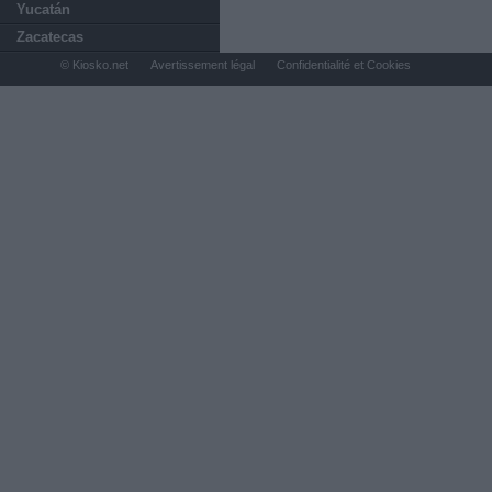
Yucatán
Zacatecas
© Kiosko.net
Avertissement légal
Confidentialité et Cookies