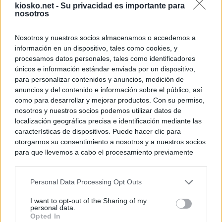
kiosko.net -
Su privacidad es importante para
nosotros
Nosotros y nuestros socios almacenamos o accedemos a
información en un dispositivo, tales como cookies, y
procesamos datos personales, tales como identificadores
únicos e información estándar enviada por un dispositivo,
para personalizar contenidos y anuncios, medición de
anuncios y del contenido e información sobre el público, así
como para desarrollar y mejorar productos. Con su permiso,
nosotros y nuestros socios podemos utilizar datos de
localización geográfica precisa e identificación mediante las
características de dispositivos. Puede hacer clic para
otorgarnos su consentimiento a nosotros y a nuestros socios
para que llevemos a cabo el procesamiento previamente
descrito. De forma alternativa, puede acceder a información
más detallada y cambiar sus preferencias antes de otorgar o
Personal Data Processing Opt Outs
negar su consentimiento. Tenga en cuenta que algún
procesamiento de sus datos personales puede no requerir
I want to opt-out of the Sharing of my
de su consentimiento, pero usted tiene el derecho de
personal data.
rechazar tal procesamiento. Sus preferencias se aplicarán
Opted In