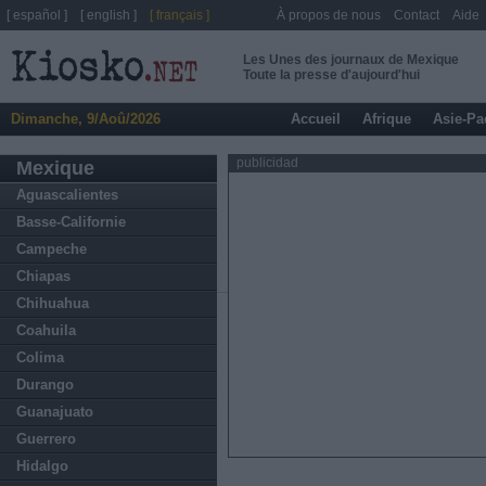
[ español ]
[ english ]
[ français ]
À propos de nous
Contact
Aide
Les Unes des journaux de Mexique
Toute la presse d'aujourd'hui
Dimanche, 9/Aoû/2026
Accueil
Afrique
Asie-Pa
publicidad
Mexique
Aguascalientes
Basse-Californie
Campeche
Chiapas
Chihuahua
Coahuila
Colima
Durango
Guanajuato
Guerrero
Hidalgo