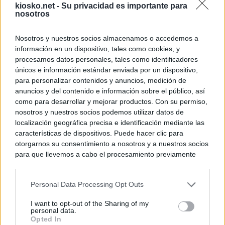
kiosko.net -
Su privacidad es importante para
nosotros
Nosotros y nuestros socios almacenamos o accedemos a
información en un dispositivo, tales como cookies, y
procesamos datos personales, tales como identificadores
únicos e información estándar enviada por un dispositivo,
para personalizar contenidos y anuncios, medición de
anuncios y del contenido e información sobre el público, así
como para desarrollar y mejorar productos. Con su permiso,
nosotros y nuestros socios podemos utilizar datos de
localización geográfica precisa e identificación mediante las
características de dispositivos. Puede hacer clic para
otorgarnos su consentimiento a nosotros y a nuestros socios
para que llevemos a cabo el procesamiento previamente
descrito. De forma alternativa, puede acceder a información
más detallada y cambiar sus preferencias antes de otorgar o
Personal Data Processing Opt Outs
negar su consentimiento. Tenga en cuenta que algún
procesamiento de sus datos personales puede no requerir
I want to opt-out of the Sharing of my
de su consentimiento, pero usted tiene el derecho de
personal data.
rechazar tal procesamiento. Sus preferencias se aplicarán
Opted In