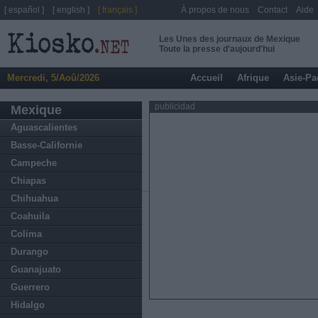
[ español ]
[ english ]
[ français ]
À propos de nous
Contact
Aide
Les Unes des journaux de Mexique
Toute la presse d'aujourd'hui
Mercredi, 5/Aoû/2026
Accueil
Afrique
Asie-Pa
publicidad
Mexique
Aguascalientes
Basse-Californie
Campeche
Chiapas
Chihuahua
Coahuila
Colima
Durango
Guanajuato
Guerrero
Hidalgo