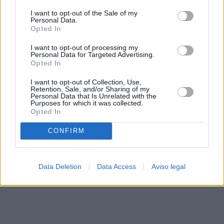
solo a este sitio web. Puede cambiar sus preferencias en
I want to opt-out of the Sale of my
cualquier momento entrando de nuevo en este sitio web o
Personal Data.
visitando nuestra política de privacidad.
Opted In
I want to opt-out of processing my
Personal Data for Targeted Advertising.
Opted In
I want to opt-out of Collection, Use,
Retention, Sale, and/or Sharing of my
Personal Data that Is Unrelated with the
Purposes for which it was collected.
Opted In
CONFIRM
Data Deletion
Data Access
Aviso legal