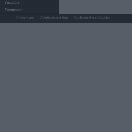
Yucatán
Zacatecas
© Kiosko.net
Avertissement légal
Confidentialité et Cookies