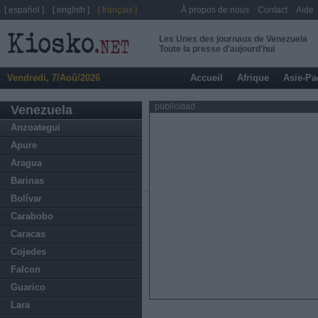
[ español ]
[ english ]
[ français ]
À propos de nous
Contact
Aide
Les Unes des journaux de Venezuela
Toute la presse d'aujourd'hui
Vendredi, 7/Aoû/2026
Accueil
Afrique
Asie-Pa
publicidad
Venezuela
Anzoategui
Apure
Aragua
Barinas
Bolívar
Carabobo
Caracas
Cojedes
Falcon
Guarico
Lara