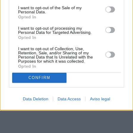
solo a este sitio web. Puede cambiar sus preferencias en
I want to opt-out of the Sale of my
cualquier momento entrando de nuevo en este sitio web o
Personal Data.
visitando nuestra política de privacidad.
Opted In
I want to opt-out of processing my
Personal Data for Targeted Advertising.
Opted In
I want to opt-out of Collection, Use,
Retention, Sale, and/or Sharing of my
Personal Data that Is Unrelated with the
Purposes for which it was collected.
Opted In
CONFIRM
Data Deletion
Data Access
Aviso legal