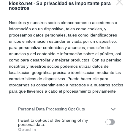
kiosko.net -
Su privacidad es importante para
nosotros
Nosotros y nuestros socios almacenamos o accedemos a
información en un dispositivo, tales como cookies, y
procesamos datos personales, tales como identificadores
únicos e información estándar enviada por un dispositivo,
para personalizar contenidos y anuncios, medición de
anuncios y del contenido e información sobre el público, así
como para desarrollar y mejorar productos. Con su permiso,
nosotros y nuestros socios podemos utilizar datos de
localización geográfica precisa e identificación mediante las
características de dispositivos. Puede hacer clic para
otorgarnos su consentimiento a nosotros y a nuestros socios
para que llevemos a cabo el procesamiento previamente
descrito. De forma alternativa, puede acceder a información
más detallada y cambiar sus preferencias antes de otorgar o
Personal Data Processing Opt Outs
negar su consentimiento. Tenga en cuenta que algún
procesamiento de sus datos personales puede no requerir
I want to opt-out of the Sharing of my
de su consentimiento, pero usted tiene el derecho de
personal data.
rechazar tal procesamiento. Sus preferencias se aplicarán
Opted In