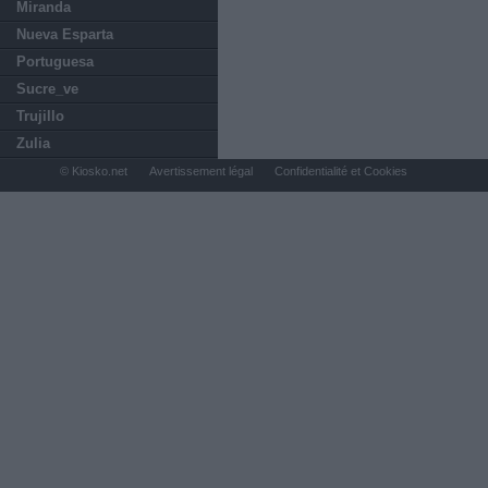
Miranda
Nueva Esparta
Portuguesa
Sucre_ve
Trujillo
Zulia
© Kiosko.net
Avertissement légal
Confidentialité et Cookies