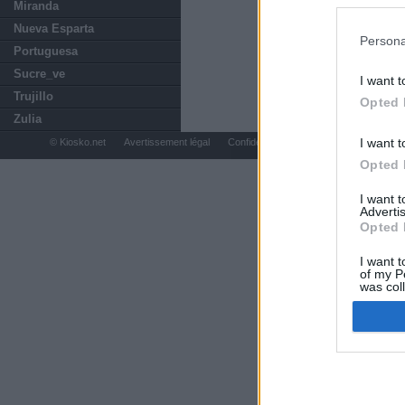
preferencia
Miranda
política de 
Nueva Esparta
Persona
Portuguesa
Sucre_ve
I want t
Trujillo
Opted 
Zulia
I want t
© Kiosko.net
Avertissement légal
Confidentialité et Cookies
Opted 
I want 
Advertis
Opted 
I want t
of my P
was col
Opted 