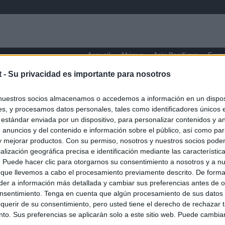
Accueil
Afrique
Asie-Pacifique
Euro
t -
Su privacidad es importante para nosotros
Carabobo
nuestros socios almacenamos o accedemos a información en un disposi
s, y procesamos datos personales, tales como identificadores únicos 
 estándar enviada por un dispositivo, para personalizar contenidos y a
 anuncios y del contenido e información sobre el público, así como pa
 y mejorar productos. Con su permiso, nosotros y nuestros socios podem
alización geográfica precisa e identificación mediante las característic
s. Puede hacer clic para otorgarnos su consentimiento a nosotros y a n
 que llevemos a cabo el procesamiento previamente descrito. De forma 
er a información más detallada y cambiar sus preferencias antes de o
nsentimiento. Tenga en cuenta que algún procesamiento de sus datos
querir de su consentimiento, pero usted tiene el derecho de rechazar t
to. Sus preferencias se aplicarán solo a este sitio web. Puede cambia