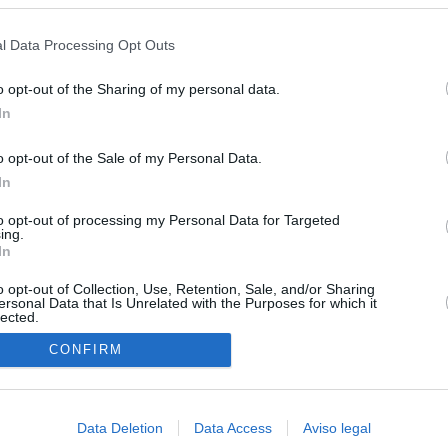
s en cualquier momento entrando de nuevo en este sitio web o visitan
privacidad.
l Data Processing Opt Outs
o opt-out of the Sharing of my personal data.
In
o opt-out of the Sale of my Personal Data.
In
to opt-out of processing my Personal Data for Targeted
ing.
In
o opt-out of Collection, Use, Retention, Sale, and/or Sharing
ersonal Data that Is Unrelated with the Purposes for which it
lected.
In
CONFIRM
Data Deletion
Data Access
Aviso legal