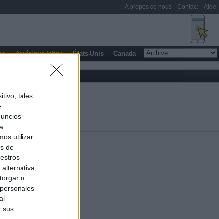
À propos de nous
Contact
Aide
pe
Amérique latine
États-Unis
Canada
tivo, tales
e
nuncios,
ra
os utilizar
as de
uestros
alternativa,
torgar o
 personales
al
r sus