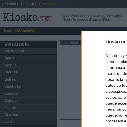
[ español ]
[ english ]
[ français ]
Les Unes des journaux de Venezuela
Toute la presse d'aujourd'hui
Jeudi, 6/Aoû/2026
kiosko.ne
publicidad
Venezuela
Anzoategui
Nosotros y 
Apure
como cookie
Aragua
información
Barinas
medición de
Bolívar
desarrollar
datos de loc
Carabobo
dispositivo
Caracas
socios para
Cojedes
puede acced
Falcon
negar su co
Guarico
puede no re
procesamien
Lara