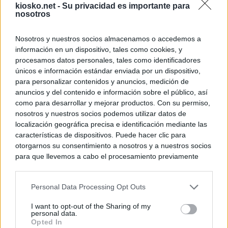
kiosko.net -
Su privacidad es importante para
nosotros
Nosotros y nuestros socios almacenamos o accedemos a
información en un dispositivo, tales como cookies, y
procesamos datos personales, tales como identificadores
únicos e información estándar enviada por un dispositivo,
para personalizar contenidos y anuncios, medición de
anuncios y del contenido e información sobre el público, así
como para desarrollar y mejorar productos. Con su permiso,
nosotros y nuestros socios podemos utilizar datos de
localización geográfica precisa e identificación mediante las
características de dispositivos. Puede hacer clic para
otorgarnos su consentimiento a nosotros y a nuestros socios
para que llevemos a cabo el procesamiento previamente
descrito. De forma alternativa, puede acceder a información
más detallada y cambiar sus preferencias antes de otorgar o
Personal Data Processing Opt Outs
negar su consentimiento. Tenga en cuenta que algún
procesamiento de sus datos personales puede no requerir
I want to opt-out of the Sharing of my
de su consentimiento, pero usted tiene el derecho de
personal data.
rechazar tal procesamiento. Sus preferencias se aplicarán
Opted In