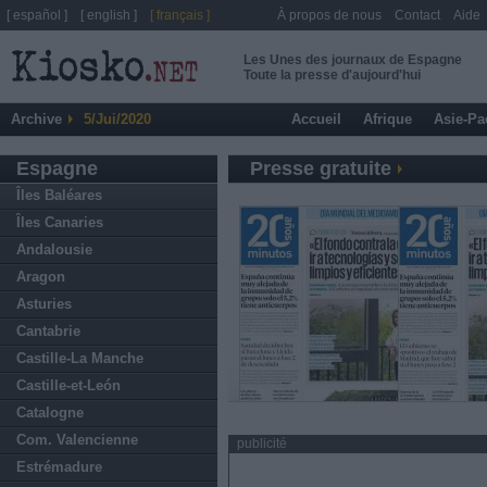
[ español ]
[ english ]
[ français ]
À propos de nous
Contact
Aide
Les Unes des journaux de Espagne
Toute la presse d'aujourd'hui
Archive
5/Jui/2020
Accueil
Afrique
Asie-Pa
Espagne
Presse gratuite
Îles Baléares
Îles Canaries
Andalousie
Aragon
Asturies
Cantabrie
Castille-La Manche
Castille-et-León
Catalogne
Com. Valencienne
publicité
Estrémadure