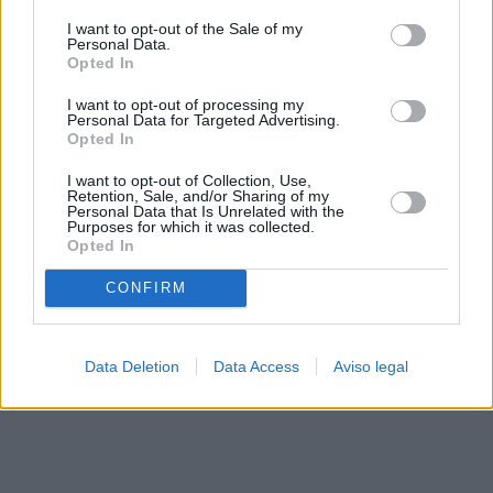
solo a este sitio web. Puede cambiar sus preferencias en
I want to opt-out of the Sale of my
cualquier momento entrando de nuevo en este sitio web o
Personal Data.
visitando nuestra política de privacidad.
Opted In
I want to opt-out of processing my
Personal Data for Targeted Advertising.
Opted In
I want to opt-out of Collection, Use,
Retention, Sale, and/or Sharing of my
Personal Data that Is Unrelated with the
Purposes for which it was collected.
Opted In
CONFIRM
Data Deletion
Data Access
Aviso legal