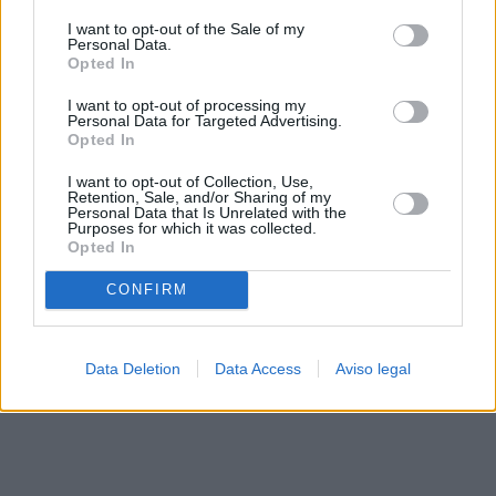
solo a este sitio web. Puede cambiar sus preferencias en
I want to opt-out of the Sale of my
cualquier momento entrando de nuevo en este sitio web o
Personal Data.
visitando nuestra política de privacidad.
Opted In
I want to opt-out of processing my
Personal Data for Targeted Advertising.
Opted In
I want to opt-out of Collection, Use,
Retention, Sale, and/or Sharing of my
Personal Data that Is Unrelated with the
Purposes for which it was collected.
Opted In
CONFIRM
Data Deletion
Data Access
Aviso legal