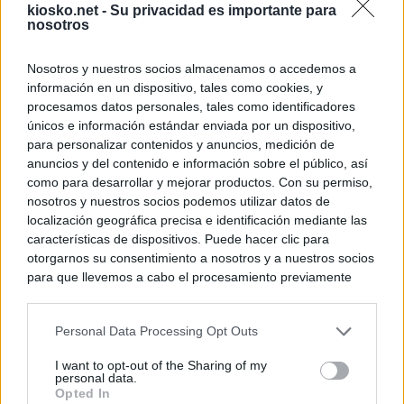
kiosko.net -
Su privacidad es importante para
nosotros
Nosotros y nuestros socios almacenamos o accedemos a
información en un dispositivo, tales como cookies, y
procesamos datos personales, tales como identificadores
únicos e información estándar enviada por un dispositivo,
para personalizar contenidos y anuncios, medición de
anuncios y del contenido e información sobre el público, así
como para desarrollar y mejorar productos. Con su permiso,
nosotros y nuestros socios podemos utilizar datos de
localización geográfica precisa e identificación mediante las
características de dispositivos. Puede hacer clic para
otorgarnos su consentimiento a nosotros y a nuestros socios
para que llevemos a cabo el procesamiento previamente
descrito. De forma alternativa, puede acceder a información
más detallada y cambiar sus preferencias antes de otorgar o
Personal Data Processing Opt Outs
negar su consentimiento. Tenga en cuenta que algún
procesamiento de sus datos personales puede no requerir
I want to opt-out of the Sharing of my
de su consentimiento, pero usted tiene el derecho de
personal data.
rechazar tal procesamiento. Sus preferencias se aplicarán
Opted In