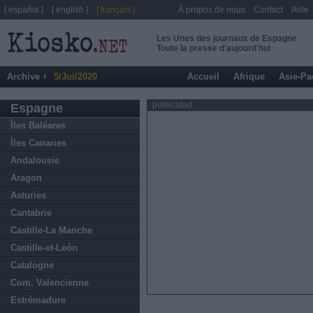
[ español ]
[ english ]
[ français ]
À propos de nous
Contact
Aide
Les Unes des journaux de Espagne
Toute la presse d'aujourd'hui
Archive
5/Jui/2020
Accueil
Afrique
Asie-Pa
publicidad
Espagne
Îles Baléares
Îles Canaries
Andalousie
Aragon
Asturies
Cantabrie
Castille-La Manche
Castille-et-León
Catalogne
Com. Valencienne
Estrémadure