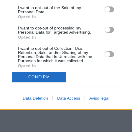
solo a este sitio web. Puede cambiar sus preferencias en
I want to opt-out of the Sale of my
cualquier momento entrando de nuevo en este sitio web o
Personal Data.
visitando nuestra política de privacidad.
Opted In
I want to opt-out of processing my
Personal Data for Targeted Advertising.
Opted In
I want to opt-out of Collection, Use,
Retention, Sale, and/or Sharing of my
Personal Data that Is Unrelated with the
Purposes for which it was collected.
Opted In
CONFIRM
Data Deletion
Data Access
Aviso legal