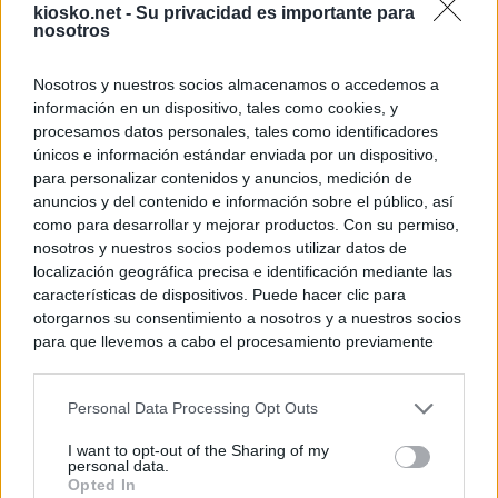
kiosko.net -
Su privacidad es importante para
nosotros
Nosotros y nuestros socios almacenamos o accedemos a
información en un dispositivo, tales como cookies, y
procesamos datos personales, tales como identificadores
únicos e información estándar enviada por un dispositivo,
para personalizar contenidos y anuncios, medición de
anuncios y del contenido e información sobre el público, así
como para desarrollar y mejorar productos. Con su permiso,
nosotros y nuestros socios podemos utilizar datos de
localización geográfica precisa e identificación mediante las
características de dispositivos. Puede hacer clic para
otorgarnos su consentimiento a nosotros y a nuestros socios
para que llevemos a cabo el procesamiento previamente
descrito. De forma alternativa, puede acceder a información
más detallada y cambiar sus preferencias antes de otorgar o
Personal Data Processing Opt Outs
negar su consentimiento. Tenga en cuenta que algún
procesamiento de sus datos personales puede no requerir
I want to opt-out of the Sharing of my
de su consentimiento, pero usted tiene el derecho de
personal data.
rechazar tal procesamiento. Sus preferencias se aplicarán
Opted In