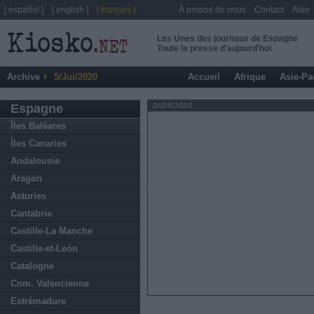
[ español ]
[ english ]
[ français ]
À propos de nous
Contact
Aide
Les Unes des journaux de Espagne
Toute la presse d'aujourd'hui
Archive
5/Jui/2020
Accueil
Afrique
Asie-Pa
publicidad
Espagne
Îles Baléares
Îles Canaries
Andalousie
Aragon
Asturies
Cantabrie
Castille-La Manche
Castille-et-León
Catalogne
Com. Valencienne
Estrémadure