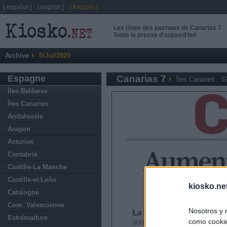
[ español ]
[ english ]
[ français ]
Les Unes des journaux de Canarias 7
Toute la presse d'aujourd'hui
Archive
5/Jui/2020
Espagne
Canarias 7
Îles Canaries
G
Îles Baléares
Îles Canaries
Andalousie
Aragon
Asturies
Cantabrie
Castille-La Manche
Castille-et-León
kiosko.ne
Catalogne
Com. Valencienne
Nosotros y 
Estrémadure
como cookie