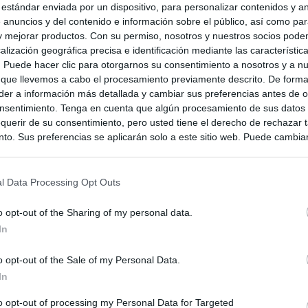
 estándar enviada por un dispositivo, para personalizar contenidos y a
 anuncios y del contenido e información sobre el público, así como pa
 y mejorar productos. Con su permiso, nosotros y nuestros socios podem
alización geográfica precisa e identificación mediante las característic
s. Puede hacer clic para otorgarnos su consentimiento a nosotros y a n
 que llevemos a cabo el procesamiento previamente descrito. De forma 
er a información más detallada y cambiar sus preferencias antes de o
nsentimiento. Tenga en cuenta que algún procesamiento de sus datos
querir de su consentimiento, pero usted tiene el derecho de rechazar t
to. Sus preferencias se aplicarán solo a este sitio web. Puede cambia
s en cualquier momento entrando de nuevo en este sitio web o visitan
privacidad.
l Data Processing Opt Outs
o opt-out of the Sharing of my personal data.
In
o opt-out of the Sale of my Personal Data.
In
to opt-out of processing my Personal Data for Targeted