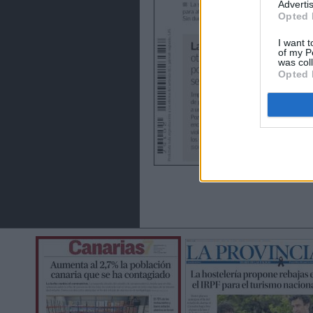
Advertis
Opted 
I want t
of my P
was col
Opted 