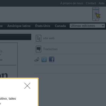
À propos de nous
Contact
Aide
pe
Amérique latine
États-Unis
Canada
site web
Traduction
tivo, tales
e