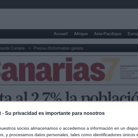
Accueil
Afrique
Asie-Pacifique
Euro
rande Canarie
Presse d'information généra
t -
Su privacidad es importante para nosotros
nuestros socios almacenamos o accedemos a información en un disposi
s, y procesamos datos personales, tales como identificadores únicos 