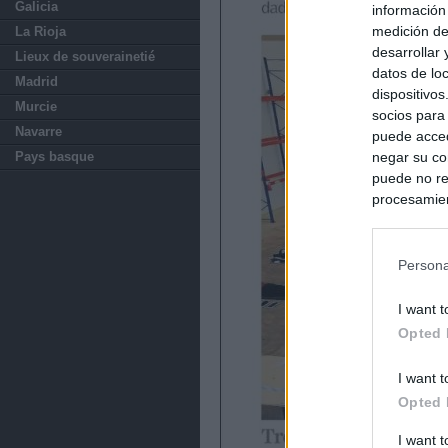
Galicia
información
medición de
La Rioja
desarrollar
Lieux de souverainetié
datos de loc
Madrid
dispositivo
Murcie
socios para
Navarre
puede acced
Pays basque
negar su co
puede no re
procesamien
preferencia
política de 
Persona
I want t
Opted 
I want t
Opted 
I want 