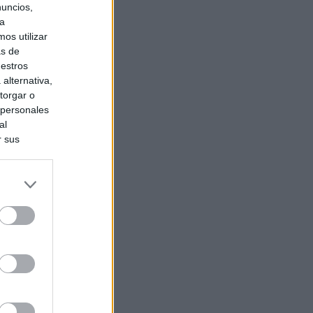
nuncios,
ra
os utilizar
as de
uestros
alternativa,
torgar o
 personales
al
r sus
do nuestra