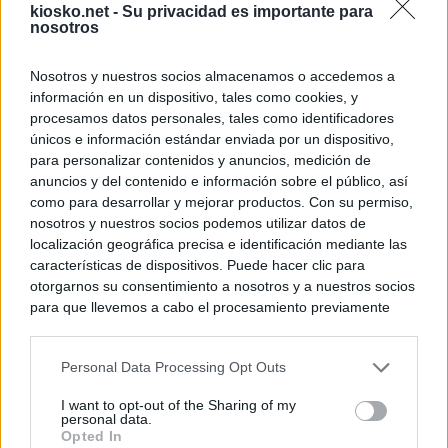
kiosko.net -
Su privacidad es importante para
nosotros
Nosotros y nuestros socios almacenamos o accedemos a
información en un dispositivo, tales como cookies, y
procesamos datos personales, tales como identificadores
únicos e información estándar enviada por un dispositivo,
para personalizar contenidos y anuncios, medición de
anuncios y del contenido e información sobre el público, así
como para desarrollar y mejorar productos. Con su permiso,
nosotros y nuestros socios podemos utilizar datos de
localización geográfica precisa e identificación mediante las
características de dispositivos. Puede hacer clic para
otorgarnos su consentimiento a nosotros y a nuestros socios
para que llevemos a cabo el procesamiento previamente
descrito. De forma alternativa, puede acceder a información
más detallada y cambiar sus preferencias antes de otorgar o
Personal Data Processing Opt Outs
negar su consentimiento. Tenga en cuenta que algún
procesamiento de sus datos personales puede no requerir
I want to opt-out of the Sharing of my
de su consentimiento, pero usted tiene el derecho de
personal data.
rechazar tal procesamiento. Sus preferencias se aplicarán
Opted In