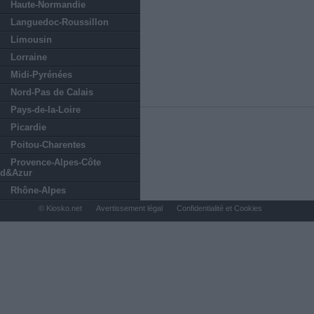
Haute-Normandie
Languedoc-Roussillon
Limousin
Lorraine
Midi-Pyrénées
Nord-Pas de Calais
Pays-de-la-Loire
Picardie
Poitou-Charentes
Provence-Alpes-Côte
d&Azur
Rhône-Alpes
© Kiosko.net
Avertissement légal
Confidentialité et Cookies