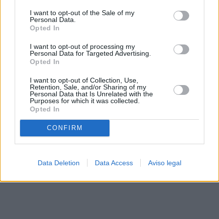
solo a este sitio web. Puede cambiar sus preferencias en
I want to opt-out of the Sale of my
cualquier momento entrando de nuevo en este sitio web o
Personal Data.
visitando nuestra política de privacidad.
Opted In
I want to opt-out of processing my
Personal Data for Targeted Advertising.
Opted In
I want to opt-out of Collection, Use,
Retention, Sale, and/or Sharing of my
Personal Data that Is Unrelated with the
Purposes for which it was collected.
Opted In
CONFIRM
Data Deletion
Data Access
Aviso legal