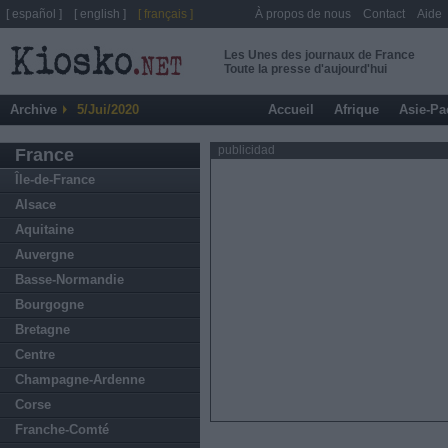
[ español ]
[ english ]
[ français ]
À propos de nous
Contact
Aide
Les Unes des journaux de France
Toute la presse d'aujourd'hui
Archive
5/Jui/2020
Accueil
Afrique
Asie-Pa
publicidad
France
Île-de-France
Alsace
Aquitaine
Auvergne
Basse-Normandie
Bourgogne
Bretagne
Centre
Champagne-Ardenne
Corse
Franche-Comté