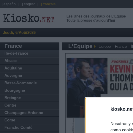
[ español ]
[ english ]
[ français ]
Les Unes des journaux de L'Equipe
Toute la presse d'aujourd'hui
Jeudi, 6/Aoû/2026
France
L'Equipe
Europe
France
Î
Île-de-France
Alsace
Aquitaine
Auvergne
Basse-Normandie
Bourgogne
Bretagne
Centre
kiosko.ne
Champagne-Ardenne
Corse
Nosotros y 
Franche-Comté
como cookie