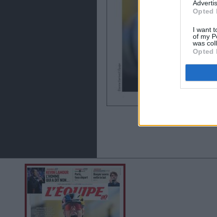
Advertis
Opted 
I want t
of my P
was col
Opted 