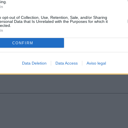
ing.
In
o opt-out of Collection, Use, Retention, Sale, and/or Sharing
ersonal Data that Is Unrelated with the Purposes for which it
lected.
In
CONFIRM
Data Deletion
Data Access
Aviso legal