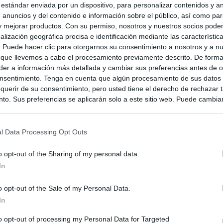
 estándar enviada por un dispositivo, para personalizar contenidos y a
 anuncios y del contenido e información sobre el público, así como pa
 y mejorar productos. Con su permiso, nosotros y nuestros socios podem
alización geográfica precisa e identificación mediante las característic
s. Puede hacer clic para otorgarnos su consentimiento a nosotros y a n
 que llevemos a cabo el procesamiento previamente descrito. De forma 
er a información más detallada y cambiar sus preferencias antes de o
nsentimiento. Tenga en cuenta que algún procesamiento de sus datos
querir de su consentimiento, pero usted tiene el derecho de rechazar t
to. Sus preferencias se aplicarán solo a este sitio web. Puede cambia
s en cualquier momento entrando de nuevo en este sitio web o visitan
privacidad.
l Data Processing Opt Outs
o opt-out of the Sharing of my personal data.
In
o opt-out of the Sale of my Personal Data.
In
to opt-out of processing my Personal Data for Targeted