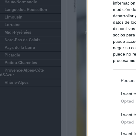
Haute-Normandie
información
medición de
Languedoc-Roussillon
desarrollar
Limousin
datos de loc
Lorraine
dispositivo
Midi-Pyrénées
socios para
Nord-Pas de Calais
puede acced
Pays-de-la-Loire
negar su co
puede no re
Picardie
procesamien
Poitou-Charentes
preferencia
Provence-Alpes-Côte
política de 
d&Azur
Persona
Rhône-Alpes
I want t
Opted 
I want t
Opted 
I want 