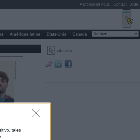
À propos de nous
Contact
Aide
pe
Amérique latine
États-Unis
Canada
site web
tivo, tales
e