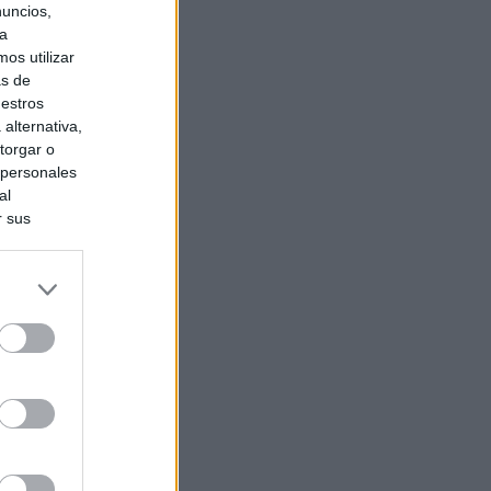
nuncios,
ra
os utilizar
as de
uestros
alternativa,
torgar o
 personales
al
r sus
do nuestra