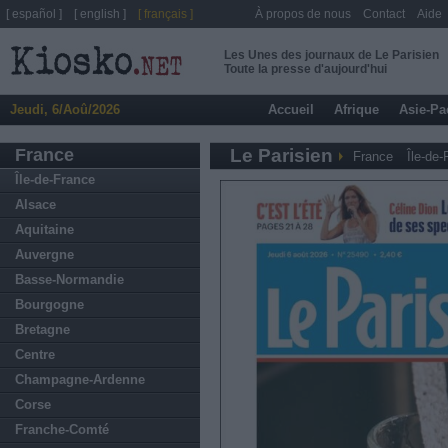
[ español ]
[ english ]
[ français ]
À propos de nous
Contact
Aide
Les Unes des journaux de Le Parisien
Toute la presse d'aujourd'hui
Jeudi, 6/Aoû/2026
Accueil
Afrique
Asie-Pa
France
Le Parisien
France
Île-de-
Île-de-France
Alsace
Aquitaine
Auvergne
Basse-Normandie
Bourgogne
Bretagne
Centre
Champagne-Ardenne
Corse
Franche-Comté