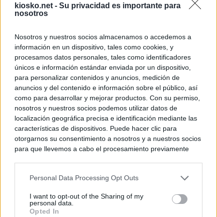
kiosko.net -
Su privacidad es importante para
nosotros
Nosotros y nuestros socios almacenamos o accedemos a
información en un dispositivo, tales como cookies, y
procesamos datos personales, tales como identificadores
únicos e información estándar enviada por un dispositivo,
para personalizar contenidos y anuncios, medición de
anuncios y del contenido e información sobre el público, así
como para desarrollar y mejorar productos. Con su permiso,
nosotros y nuestros socios podemos utilizar datos de
localización geográfica precisa e identificación mediante las
características de dispositivos. Puede hacer clic para
otorgarnos su consentimiento a nosotros y a nuestros socios
para que llevemos a cabo el procesamiento previamente
descrito. De forma alternativa, puede acceder a información
más detallada y cambiar sus preferencias antes de otorgar o
Personal Data Processing Opt Outs
negar su consentimiento. Tenga en cuenta que algún
procesamiento de sus datos personales puede no requerir
I want to opt-out of the Sharing of my
de su consentimiento, pero usted tiene el derecho de
personal data.
rechazar tal procesamiento. Sus preferencias se aplicarán
Opted In