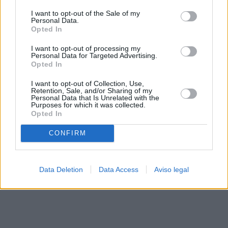
solo a este sitio web. Puede cambiar sus preferencias en
I want to opt-out of the Sale of my
cualquier momento entrando de nuevo en este sitio web o
Personal Data.
visitando nuestra política de privacidad.
Opted In
I want to opt-out of processing my
Personal Data for Targeted Advertising.
Opted In
I want to opt-out of Collection, Use,
Retention, Sale, and/or Sharing of my
Personal Data that Is Unrelated with the
Purposes for which it was collected.
Opted In
CONFIRM
Data Deletion
Data Access
Aviso legal